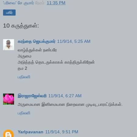
'பரிவை' சே.குமார்
நேரம்:
11:35 PM
பகிர்
10 கருத்துகள்:
கரந்தை ஜெயக்குமார்
11/9/14, 5:25 AM
வாழ்த்துக்கள் நண்பரே
அருமை
அடுத்தத் தொடருக்காகக் காத்திருக்கிறேன்
தம 2
பதிலளி
இராஜராஜேஸ்வரி
11/9/14, 6:27 AM
அருமையான இனிமையான நிறைவான முடிவு,,பாராட்டுக்கள்.
பதிலளி
Yarlpavanan
11/9/14, 9:51 PM