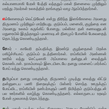
கல்யாணமாகி பேரன் பேத்தி வந்ததும் மகள் நினைவை முற்றிலும்
மறந்து அவர்கள் உலகத்தில் தாங்களும் வாழ ஆரம்பித்தார்கள்.
எ
ல்லோரையும் வெட்டுவேன் என்று திரிந்த இளங்கோவை அவனது
திருமணம் முற்றிலும் மாற்றியது. குடும்பம், மனைவி, குழந்தை என
அவனது உலகம் சுருங்கிப் போனது. மல்லிகா தன் கணவனுடன்
மதுரையில் இருந்தாலும் புவனாவுடன் தினமும் போனில் பேசுவதைத்
தொடர்ந்து கொண்டிருந்தாள்.
சே
கர் - காவேரி தம்பதிக்கு இரண்டு குழந்தைகள் பிறக்க
மகிழ்ச்சியாய் குடும்பம் நடத்தினார்கள். ராம்கியின் அண்ணன்
ஊரில் வந்து செட்டிலாகி அம்மாவை தன்னுடன் வைத்துக்
கொண்டான். நாகம்மாவும் இடையிடையே தனது மகனைப் பார்க்கப்
போய் வந்து கொண்டிருந்தாள்.
த
மிழய்யா தனது மகளுக்கு திருமணம் முடித்து வைத்து விட்டு
தன்னுடைய பணி நிறைவுக்குப் பின்னர் சொந்த ஊருக்குப்
போய்விட, ராம்கியின் நண்பர்களும் பணி நிமித்தம் குடும்பத்துடன்
பல ஊர்களில் வாழ்ந்து கொண்டிருந்தனர். எல்லாருடைய உறவும்
போன் மூலமாகத் தொடர்ந்தது.
த
ன் மகன் படித்து நல்ல நிலையை அடைய வேண்டும் என்ற