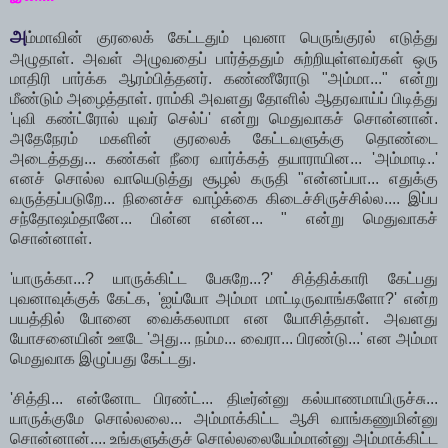
அ
ம்மாவின் குரலைக் கேட்டதும் புவனா பெருங்குரல் எடுத்து
அழுதாள். அவள் அழுவதைப் பார்த்ததும் சுற்றியுள்ளவர்கள் ஒரு
மாதிரி பார்க்க ஆரம்பித்தனர். கண்ணீரோடு "அம்மா..." என்று
மீண்டும் அழைத்தாள். ராம்கி அவளது தோளில் ஆதரவாய்ப் பிடித்து
'புவி கண்ட்ரோல் யுவர் செல்ப்' என்று மெதுவாகச் சொன்னான்.
அதேநேரம் மகளின் குரலைக் கேட்டவளுக்கு தொண்டை
அடைத்தது... கண்கள் நீரை வார்க்கத் தயாராயின... 'அம்மாடி..'
எனச் சொல்ல வாயெடுத்து சூழல் கருதி "என்னப்பா... எதுக்கு
வருத்தப்படுறே... நினைச்ச வாழ்க்கை கிடைச்சிருச்சில்ல.... இப்ப
சந்தோஷம்தானே... பின்ன என்ன... " என்று மெதுவாகச்
சொன்னாள்.
'யாருக்கா...? யாருக்கிட்ட பேசுறே...?' சித்திக்காரி கேட்பது
புவனாவுக்குக் கேட்க, 'ஐய்யோ அம்மா மாட்டிருவாங்களோ?' என்ற
பயத்தில் போனை வைக்கலாமா என யோசித்தாள். அவளது
யோசனையின் ஊடே 'அது... நம்ம... வைரா... பிரண்டு...' என அம்மா
மெதுவாக இழுப்பது கேட்டது.
'சித்தி... என்னோட பிரண்ட்... திடீர்ன்னு கல்யாணமாயிருச்சு...
யாருக்குமே சொல்லலை... அம்மாக்கிட்ட ஆசி வாங்கணுமின்னு
சொன்னான்.... உங்களுக்குச் சொல்லலையேம்மான்னு அம்மாக்கிட்ட