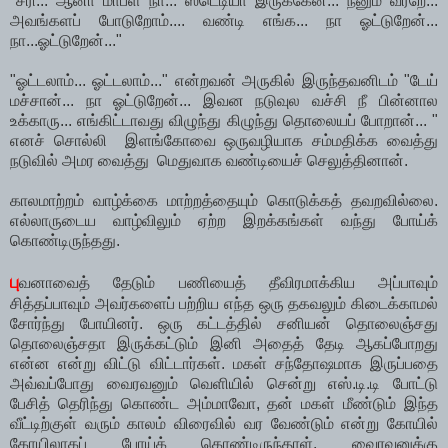
"சரி... ஆனா மாப்ள நா... ஸ்டெடியா இருக்கேன்... நீனும் வர்றே...
அவங்களப் போடுறோம்.... வண்டி எங்க... நா ஓட்டுறேன்...
நா...ஓட்டுறேன்..."
"ஓட்டலாம்... ஓட்டலாம்..." என்றவன் அருகில் இருந்தவனிடம் "டேய்
மச்சான்... நா ஓட்டுறேன்... இவன நடுவுல வச்சி நீ பின்னால
உக்காரு... எங்கிட்டாவது விழுந்து கிழுந்து தொலையப் போறான்... "
எனச் சொல்லி இளங்கோவை ஒருவழியாக சம்மதிக்க வைத்து
நடுவில் அமர வைத்து மெதுவாக வண்டியைச் செலுத்தினான்.
காலமாற்றம் வாழ்க்கை மாற்றத்தையும் கொடுக்கத் தவறவில்லை.
எல்லாருடைய வாழ்விலும் ஏற்ற இறக்கங்கள் வந்து போய்க்
கொண்டிருந்தது.
பு
வனாவைத் தேடும் பணியைத் தீவிரமாக்கிய அப்பாவும்
சித்தப்பாவும் அவர்களைப் பற்றிய எந்த ஒரு தகவலும் கிடைக்காமல்
சோர்ந்து போயினர். ஒரு கட்டத்தில் சனியன் தொலைஞ்சது
தொலைஞ்சதா இருக்கட்டும் இனி அதைத் தேடி ஆகப்போறது
என்ன என்று விட்டு விட்டார்கள். மகள் சந்தோஷமாக இருப்பதை
அவ்வப்போது வைரவனும் வெளியில் சென்று எஸ்.டி.டி போட்டு
பேசித் தெரிந்து கொண்ட அம்மாவோ, தன் மகள் மீண்டும் இந்த
வீட்டிற்குள் வரும் காலம் விரைவில் வர வேண்டும் என்று கோயில்
கோயிலாகப் போய்க் கொண்டிருந்தாள். வைரவனுக்கு