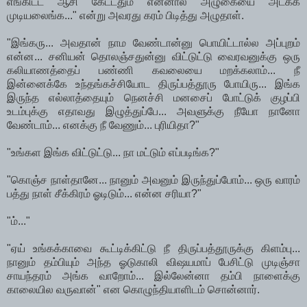
எங்கிட்ட ஆசி கேட்டதும் என்னால அழுகையை அடக்க
முடியலைங்க..." என்று அவரது கரம் பிடித்து அழுதாள்.
"இங்கரு... அவதான் நாம வேண்டான்னு பொயிட்டால்ல அப்புறம்
என்ன... சனியன் தொலஞ்சதுன்னு விட்டுட்டு வைரவனுக்கு ஒரு
கலியாணத்தைப் பண்ணி கவலையை மறக்கலாம்... நீ
இன்னைக்கே உந்தங்கச்சியோட திருப்பத்தூரு போயிரு... இங்க
இருந்த எல்லாத்தையும் நெனச்சி மனசைப் போட்டுக் குழப்பி
உடம்புக்கு எதாவது இழுத்துப்பே... அவளுக்கு நீயோ நானோ
வேண்டாம்... எனக்கு நீ வேணும்... புரியிதா?"
"உங்கள இங்க விட்டுட்டு... நா மட்டும் எப்படிங்க?"
"கொஞ்ச நாள்தானே... நானும் அவனும் இருந்துப்போம்... ஒரு வாரம்
பத்து நாள் சீக்கிரம் ஓடிடும்... என்ன சரியா?"
"ம்..."
"ஏய் உங்கக்காவை கூட்டிக்கிட்டு நீ திருப்பத்தூருக்கு கிளம்பு...
நானும் தம்பியும் அந்த ஓடுகாலி விஷயமாப் பேசிட்டு முடிஞ்சா
சாயந்தரம் அங்க வாறோம்... இல்லேன்னா தம்பி நாளைக்கு
காலையில வருவான்" என கொழுந்தியாளிடம் சொன்னார்.