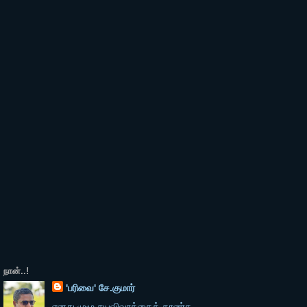
நான்..!
'பரிவை' சே.குமார்
எனது முழு சுயவிவரத்தைக் காண்க