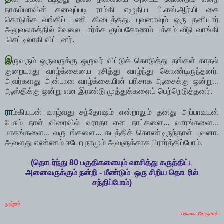
நாகம்மாவின் கனவுப்படி ராம்கி எழுதிய பி.எஸ்.ஆர்.பி கை
கொடுக்க வங்கிப் பணி கிடைத்தது. புவனாவும் ஒரு தனியார்
அலுவலகத்தில் வேலை பார்க்க கும்பகோணம் பக்கம் வீடு வாங்கி
செட்டிலாகி விட்டனர்.
இ
ருவரும் ஒருவருக்கு ஒருவர் விட்டுக் கொடுத்து தங்கள் காதல்
குறையாது வாழ்க்கையை ரசித்து வாழ்ந்து கொண்டிருந்தனர்.
அவர்களது அன்பான வாழ்க்கையின் பரிசாக ஆசைக்கு ஒன்று...
ஆஸ்திக்கு ஒன்று என இரண்டு முத்துக்களைப் பெற்றெடுத்தனர்.
ரா
ம்கியுடன் வாழ்வது சந்தோஷம் என்றாலும் தனது அப்பாவுடன்
பேசும் நாள் விரைவில் வராதா என நாட்களை... வாரங்களை...
மாதங்களை... வருடங்களை... கடத்திக் கொண்டிருந்தாள் புவனா.
அவளது எண்ணம் ஈடேற நாமும் அவளுக்காக பிரார்த்திப்போம்.
(தொடர்ந்து 80 பகுதிகளையும் வாசித்து கருத்திட்ட
அனைவருக்கும் நன்றி - மீண்டும் ஒரு சிறிய தொடரில்
சந்திப்போம்)
முற்றும்.
-'பரிவை' சே.குமார்.