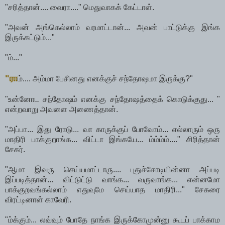
"சரித்தான்.... வைரா...." மெதுவாகக் கேட்டாள்.
"அவன் அங்கெல்லாம் வரமாட்டான்... அவன் பாட்டுக்கு இங்க
இருக்கட்டும்..."
"ம்..."
"ரா
ம்.... அம்மா பேசினது எனக்குச் சந்தோஷமா இருக்கு?"
"உன்னோட சந்தோஷம் எனக்கு சந்தோஷத்தைக் கொடுக்குது... "
என்றவாறு அவளை அணைத்தான்.
"அப்பா... இது ரோடு... வா காருக்குப் போவோம்... எல்லாரும் ஒரு
மாதிரி பாக்குறாங்க... விட்டா இங்கயே... ம்ம்ம்ம்...." சிரித்தான்
சேகர்.
"ஆமா இவரு செய்யமாட்டாரு.... புதுச்சோடியின்னா அப்படி
இப்படித்தான்... விட்டுட்டு வாங்க... வருவாங்க... என்னமோ
பாக்குறவங்கல்லாம் எதுவுமே செய்யாத மாதிரி..." சேகரை
விரட்டினாள் காவேரி.
"ம்க்கும்... லவ்வும் போதே நாங்க இருக்கோமுன்னு கூடப் பாக்காம