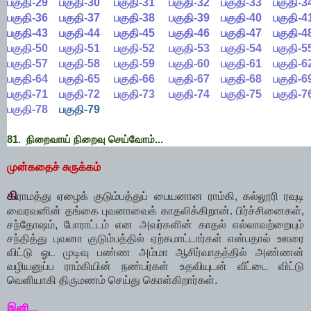
பகுதி-29
பகுதி-30
பகுதி-31
பகுதி-32
பகுதி-33
பகுதி-3
பகுதி-36
பகுதி-37
பகுதி-38
பகுதி-39
பகுதி-40
பகுதி-4
பகுதி-43
பகுதி-44
பகுதி-45
பகுதி-46
பகுதி-47
பகுதி-4
பகுதி-50
பகுதி-51
பகுதி-52
பகுதி-53
பகுதி-54
பகுதி-5
பகுதி-57
பகுதி-58
பகுதி-59
பகுதி-60
பகுதி-61
பகுதி-6
பகுதி-64
பகுதி-65
பகுதி-66
பகுதி-67
பகுதி-68
பகுதி-6
பகுதி-71
பகுதி-72
பகுதி-73
பகுதி-74
பகுதி-75
பகுதி-7
பகுதி-78
பகுதி-79
81. நிறைவாய் நிறைவு செய்வோம்...
முன்கதைச் சுருக்கம்
கி
ராமத்து ஏழைக் குடும்பத்துப் பையனான ராம்கி, கல்லூரி ரவுடி
வைரவனின் தங்கை புவனாவைக் காதலிக்கிறான். பிர்ச்சினைகள்,
சந்தோஷம், போராட்டம் என அவர்களின் காதல் எல்லாவற்றையும்
சந்தித்து புவனா குடும்பத்தில் ஏற்கமாட்டார்கள் என்பதால் ஊரை
விட்டு ஓட முடிவு பண்ண அம்மா ஆசிர்வாதத்தில் அண்ணன்
வழியனுப்ப ராம்கியின் நண்பர்கள் உதவியுடன் வீட்டை விட்டு
வெளியாகி திருமணம் செய்து கொள்கிறார்கள்.
இனி...