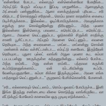
"என்னவோ போடா... எல்லாரும் என்னென்னவோ பேசுறீங்க...
அம்புட்டுப் பேரும் எப்படிடா இப்படி மாறுனீங்க... ஆளாளுக்கு
அட்வைஸ் பண்ணுறீங்க... ஆனா எனக்குத்தான் புரியல.... சரி
விடுடா... நீ சொல்றதும் சரிதான்... ரொம்ப நாளா காதலிச்சு கையை
பிடிச்சிருக்காக... இல்லல்ல... ஓடிப்போயிருக்காக... அவளுக்காக
எதுக்கு நாம கொல்லுறேன்னு திரியணும்... அந்த புவனா
இல்லன்னா இன்னொரு பாவனா... கரெக்ட்டுடா.... கரெக்ட்டு...
ஆனா... அவளை வெட்டணும்டா.. ஓடுகாலிச் சிறுக்கி சாதிக்கு
சாணி பூசிட்டாடா... அப்புறம் அவனை வெட்டணும்... எவனை
தெரியுமா.... அந்த வைரவனை.... மாப்ள... மாப்ளன்னு சொல்லி
மண்ணக் கவ்வ வச்சிட்டான்டா.... எம்புட்டு கனவோட இருந்தேன்
தெரியுமா... புதுசா புல்லட் வாங்கி அதுல புவனா கூட சும்மா
டபடபடபன்னு ஊருக்குள்ள சுத்தணுமின்னு... எல்லாம் போச்சு...
அந்த ராம்கி... அது என்ன ராம்கி... பந்தாவா சுருக்கி
கூப்பிடுறானுங்களாம்... ஏன் ரம்...கியின்னு கூப்பிட
வேண்டியதுதானே... சும்மா கிக்கா இருக்குமுல்ல... அவன எங்க
பாத்தாலும் வெட்டணுன்டா..." குழறலாய் பேசிக்கொண்டே போனான்.
"சரி... எல்லாரையும் வெட்டலாம்... ரொம்ப ஓவராப் போயிருச்சு... இனி
இங்க இருந்து சண்டையை விலை கொடுத்து வாங்கிருவே... வா
வீட்டுக்குப் போவோம் காலையில ஒரு முடிவு எடுக்கலாம்..."