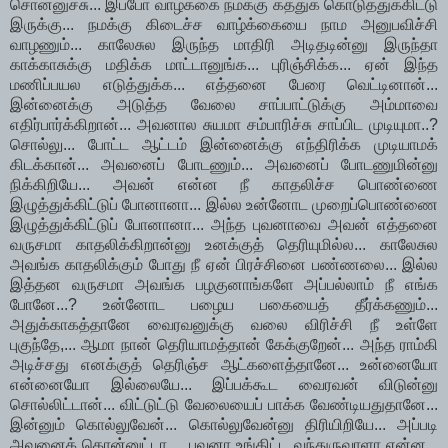
சொன்னுச்சு... இப்போ வாழ்க்கை நமக்கு கத்துக் கொடுத்துக்கிட்டு
இருக்கு... நமக்கு கிடைச்ச வாழ்க்கையை நாம அனுபவிச்சி
வாழணும்... காலேசுல இருந்த மாதிரி அடிதடின்னு இருந்தா
காக்காசுக்கு மதிக்க மாட்டானுங்க... புரிஞ்சிக்க... ஏன் இந்த
மணிப்பயல எடுத்துக்க... எத்தனை பேரை வெட்டினான்...
இன்னைக்கு அடுத்த வேலை சாப்பாட்டுக்கு அம்மாவை
எதிர்பார்க்கிறான்... அவனால சுயமா சம்பாரிச்சு சாப்பிட முடியுமா..?
சொல்லு... போட்ட ஆட்டம் இன்னைக்கு எந்திரிக்க முடியாமக்
கிடக்கான்... அவனைப் போடணும்... அவனைப் போடணுமின்னு
நிக்கிறியே... அவன் என்ன நீ காதலிச்ச பொண்ணை
இழுத்துக்கிட்டுப் போனானா... இல்ல உன்னோட முறைப்பொண்ணை
இழுத்துக்கிட்டுப் போனானா... அந்த புவனாவை அவன் எத்தனை
வருசமா காதலிக்கிறான்னு உனக்குத் தெரியுமில்ல... காலேசுல
அவங்க காதலிக்கும் போது நீ ஏன் பிரச்சினை பண்ணலை... இல்ல
இத்தன வருசமா அவங்க பழகுனாங்களே அப்பல்லாம் நீ எங்க
போனே...? உன்னோட பழைய பகையைத் தீர்க்கணும்...
அதுக்காகத்தானே வைரவனுக்கு வலை விரிச்சி நீ உள்ளே
புகுந்தே,... ஆமா நான் தெரியாமத்தான் கேக்குறேன்... அந்த ராம்கி
அடிச்சது எனக்குத் தெரிஞ்ச ஆட்களைத்தானே... உன்னையோ
என்னையோ இல்லையே... இப்பக்கூட வைரவன் விடுன்னு
சொல்லிட்டான்... விட்டுட்டு வேலையைப் பாக்க வேண்டியதுதானே...
இன்னும் கொல்லுவேன்... கொல்லுவேன்னு திரியிறியே... அப்படி
அவனைக் கொன்னுட்டா.... புவனா உங்கிட்ட வந்துருவாளா என்ன...