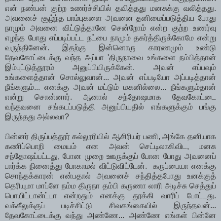
என் நண்பன் குற்ற உணர்ச்சியில் தவித்தது மனசுக்கு வலித்தது.
அவனைச் சூழ்ந்த பாம்புகளை அவனை தனிமைப்படுத்திய போது
நாமும் அவனை விட்டுத்தானே சென்றோம் என்ற குற்ற உணர்வு
எழந்த போது எப்படிப்பட்ட நட்பை நாமும் தகர்த்திருக்கோமே என்று
வருந்தினேன். இதற்கு இன்னொரு காரணமும் உண்டு
தேவகோட்டைக்கு வந்த அப்பா 'திருநாவை உங்களை நம்பித்தான்
இம்புட்டுத்தூரம் அனுப்பியிருக்கேன். அவன் எப்பவும்
உங்களைத்தான் சொல்லுவான்... அவன் எப்படியோ அப்படித்தான்
நீங்களும்... எனக்கு அவன் மட்டும் மகனில்லை... நீங்களும்தான்
என்று சொன்னார். ஆனால் சந்தோஷமாக தேவகோட்டை
வந்தவனை சங்கடப்படுத்தி அனுப்பியதில் எங்களுக்கும் பங்கு
இருந்தது அல்லவா?
பின்னர் திருப்பத்தூர் கல்லூரியில் ஆசிரியர் பணி, அங்கே தனியாக
கணிப்பொறி மையம் என அவன் செட்டிலாகிவிட, மனசு
சந்தோஷப்பட்டது, போன முறை ஊருக்குப் போன போது அவனைப்
பார்க்க நினைத்து போகாமல் விட்டுவிட்டேன். கருப்பையா எனக்கு
சொந்தக்காரன் என்பதால் அவனைச் சந்தித்தபோது உனக்குத்
தெரியுமா மாப்ளே நம்ம திருநா தம்பி கருணா லாரி அடிச்சு செத்துப்
பொயிட்டான்ட்டா என்றதும் எனக்கு தூக்கி வாரிப் போட்டது.
வக்கீலுக்குப் படிச்சிட்டு சிவகங்கையில் இருந்தவன்...
தேவகோட்டைக்கு வந்து அண்ணே... அண்ணே எங்கள் பின்னே