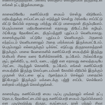
கணேசமூர்த்திதான். பின்னர் கொஞ்சம் கொஞ்சமாக திருநாவுடன்
எங்கள் நட்பு இறுக்கமானது.
காலையிலேயே கணிப்பொறி மையம் சென்று விடுவோம்.
மதியத்துக்கு சாப்பாட்டையும் எடுத்துச் சென்று அங்கயே சாப்பிட்டு
விட்டு லேப்பில் எதாவது பார்த்து விட்டு மாலைதான் திரும்புவோம்.
பெரும்பாலான மதியவேளைகள் எதாவது தியேட்டரில் கழியும்.
அப்போது தேவகோட்டை திருப்பத்தூரி புதுப்படம் வெளியாகாது.
காரைக்குடியில் மட்டுமே புதுப்படம் வெளியாகும். அதனால்
எந்தப்படம் வெளியானாலும் அதை பார்க்காமல் இருக்கமாட்டோம்.
பெரும்பாலும் எல்லாருக்கும் டிக்கெட் எடுப்பது திருநாவாகத்தான்
இருக்கும். மாலை வேளைகளில் கணிப்பொறி மையத்தில் இருந்து
பெரியார் சிலை வரை பேசிக்கொண்டே நடப்போம். அவ்வப்போது
சூப், ஐஸ்கிரீம், டி, காபி, வடை, பஜ்ஜி என எதாவது சுவைத்தபடியே
அரட்டை அடித்துக் கொண்டே நடப்போம். எங்கள் கணிப்பொறி
மையத்தில் இருந்து கொப்புடையம்மன் கோவில் வீதியில் இருக்கும்
முருகன் மெட்டலை ஒட்டி ஆனந்தமடம் செல்லும் பாதையில்
இப்போதும் இருக்கும் டீக்கடைக்கு பஜ்ஜி சாப்பிட செல்வோம்
என்றால் பார்த்துக் கொள்ளுங்கள்.
காரைக்குடி கணிப்பொறி மைய படிப்பு முடிந்தாலும் எங்கள் நட்பு
தொடர, தேவகோட்டையில் ஒரு கணிப்பொறி மையம் ஆரம்பிக்கலாம்
என முடிவெடுத்து திருநா, கருப்பையா, நான் மற்றும் சிவா