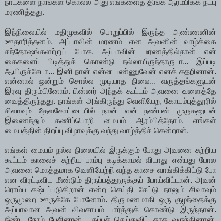
நாட்களை நாங்கள் கொல்ல அது எங்களைத் திங்க ஆரம்பிக்க நட்பு
மரணித்தது.
இந்நிலையில் மதிமுகவில் பொறுப்பில் இருந்த அண்ணனின்
ஊதாரித்தனம், அப்பாவின் மரணம் என அவனின் வாழ்க்கை
சந்தோஷங்களற்றுப் போக, அப்பாவின் மரணத்தில்தான் என்
கைகளைப் பிடித்துக் கொண்டு நல்லாயிருந்தாருடா... இப்படி
ஆயிருச்சேடா... இனி நான் என்ன பண்ணுவேன் எனக் கதறினான்.
என்னால் ஒன்றும் சொல்ல முடியாத நிலை... வருத்தங்களுடன்
இரவு திரும்பினோம். பின்னர் அந்தக் கூட்டம் அவனை வளைத்தே
வைத்திருந்தது. நாங்கள் அங்கிருந்து வெளியேற, கோயம்புத்தூரில்
சிவாவும் தேவகோட்டையில் நான் என் நண்பன் முருகனுடன்
இணைந்தும் கணிப்பொறி மையம் ஆரம்பித்தோம். எங்கள்
மையத்தின் திறப்பு விழாவுக்கு வந்து வாழ்த்திச் சென்றான்.
எங்கள் மையம் நல்ல நிலையில் இருக்கும் போது அவனை சுற்றிய
கூட்டம் காலைச் சுற்றிய பாம்பு கடிக்காமல் விடாது என்பது போல
அவனை மொத்தமாக வெளியேற்றி வந்த காசை வாங்கிக்கிட்டு போ
என விரட்டிவிட மீண்டும் திருப்பத்தூருக்குப் போய்விட்டான். அவன்
ரொம்ப கஷ்டப்படுகிறான் என்ற செய்தி கேட்டு நானும் சிவாவும்
ஒருமுறை ஊருக்கே போனோம். திருமணமாகி ஒரு குழந்தைக்கு
அப்பாவான அவன் விவசாயம் பார்த்துக் கொண்டு இருந்தான்.
நீண்ட நேரம் பேசினான்... தப்புச் செய்துவிட்டதாக வருந்தினான்.