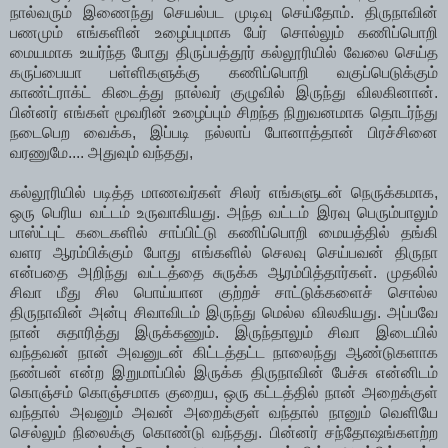
நால்வரும் இணைந்து செயல்பட முடிவு செய்தோம். திருநாவின்
பணமும் எங்களின் உழைப்புமாக பேர் சொல்லும் கணிப்பொறி
மையமாக உயர்ந்த போது திருப்பத்தூர் கல்லூரியில் வேலை செய்த
கருப்பையா பள்ளிகளுக்கு கணிப்பொறி வகுப்பெடுக்கும்
காண்ட்ராக்ட் கிடைத்து நால்வர் குழுவில் இருந்து விலகினான்.
பின்னர் எங்கள் மூவரின் உழைப்பும் சிறந்த நிறுவனமாக தொடர்ந்து
நடைபெற வைக்க, இப்படி நல்லாப் போனாத்தான் பிரச்சினை
வரணுமே.... அதுவும் வந்தது,
கல்லூரியில் படித்த மாணவர்கள் சிலர் எங்களுடன் நெருக்கமாக,
ஒரு பெரிய வட்டம் உருவாகியது. அந்த வட்டம் இரவு பெரும்பாலும்
பாஸ்ட்புட் கடைகளில் சாப்பிட்டு கணிப்பொறி மையத்தில் தங்கி
வளர ஆரம்பிக்கும் போது எங்களில் செலவு செய்பவன் திருநா
என்பதை அறிந்து வட்டத்தை சுருக்க ஆரம்பித்தார்கள். முதலில்
சிவா மீது சில பொய்யான குற்றச் சாட்டுக்களைச் சொல்ல
திருநாவின் அன்பு சிவாவிடம் இருந்து மெல்ல விலகியது. அப்பவே
நான் சுதாரித்து இருக்கணும். இருந்தாலும் சிவா இடையில்
வந்தவன் நான் அவனுடன் கிட்டத்தட்ட நாலைந்து ஆண்டுகளாக
நண்பன் என்ற இறுமாப்பில் இருக்க திருநாவின் பேச்சு என்னிடம்
கொஞ்சம் கொஞ்சமாக குறைய, ஒரு கட்டத்தில் நான் அறைக்குள்
வந்தால் அவனும் அவன் அறைக்குள் வந்தால் நானும் வெளியே
செல்லும் நிலைக்கு கொண்டு வந்தது. பின்னர் சந்தோஷங்களற்ற