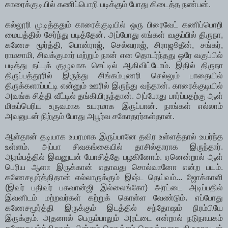
காரைக்குடியில் கணிப்பொறி படிக்கும் போது கிடைத்த நண்பன்.
கல்லூரி முடித்ததும் காரைக்குடியில் ஒரு பிரைவேட் கணிப்பொறி
மையத்தில் சேர்ந்து படித்தேன். அப்போது எங்கள் வகுப்பில் திருநா,
கணேச மூர்த்தி, பொன்ராஜ், செல்வராஜ், சிராஜூதீன், சங்கர்,
ராமசாமி, சிவக்குமார் மற்றும் நான் என தொடர்ந்தது ஒரே வகுப்பில்
படித்து நட்புக் குழுவாக செட்டில் ஆகிவிட்டோம். இதில் திருநா
திருப்பத்தூரில் இருந்து சிங்கம்புணரி செல்லும் பாதையில்
திருக்களாப்பட்டி என்னும் ஊரில் இருந்து வந்தான். காரைக்குடியில்
அவங்க சித்தி வீட்டில் தங்கியிருந்தான். அப்போது பார்ப்பதற்கு ஆள்
மிகப்பெரிய உருவமாக உயரமாக இருப்பான். நாங்கள் எல்லாம்
அவனுடன் நிற்கும் போது அபூர்வ சகோதரர்கள்தான்.
ஆள்தான் தடியாக உயரமாக இருப்பானே தவிர உள்ளத்தால் உயர்ந்த
உள்ளம். அப்பா சிவகங்கையில் தாசில்தாராக இருந்தார்.
ஆரம்பத்தில் இவனுடன் யோசித்தே பழகினோம். ஏனென்றால் ஆள்
பெரிய ஆளா இருக்கான் எதாவது சொல்வானோ என்ற பயம்.
கணேசமூர்த்திதான் எல்லாருக்கும் இஷ்ட தெய்வம்... ஜோக்காளி
(இவர் பதிவர் பகவான்ஜி இல்லைங்கோ) அரட்டை அடிப்பதில்
இவனிடம் மற்றவர்கள் கற்றுக் கொள்ள வேண்டும். எப்போது
கணேசமூர்த்தி இருக்கும் இடத்தில் சந்தோஷம் நிரம்பியே
இருக்கும். அதனால் பெரும்பாலும் அரட்டை என்றால் நடுநாயகம்