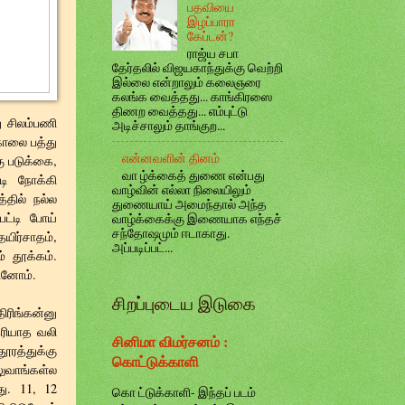
பதவியை
இழப்பாரா
கேப்டன்?
ராஜ்ய சபா
தேர்தலில் விஜயகாந்துக்கு வெற்றி
இல்லை என்றாலும் கலைஞரை
கலங்க வைத்தது... காங்கிரஸை
திணற வைத்தது... எம்புட்டு
 சிலம்பணி
அடிச்சாலும் தாங்குற...
காலை பத்து
என்னவளின் தினம்
ு படுக்கை,
வா ழ்க்கைத் துணை என்பது
்டி நோக்கி
வாழ்வின் எல்லா நிலையிலும்
்தில் நல்ல
துணையாய் அமைந்தால் அந்த
பட்டி போய்
வாழ்க்கைக்கு இணையாக எந்தச்
சந்தோஷமும் ஈடாகாது.
யிர்சாதம்,
அப்படிப்பட்...
் தூக்கம்.
கினோம்.
சிறப்புடைய இடுகை
ிரிங்கன்னு
தெரியாத வலி
சினிமா விமர்சனம் :
ூரத்துக்கு
கொட்டுக்காளி
லுவாங்கள்ல
ு. 11, 12
கொ ட்டுக்காளி- இந்தப் படம்