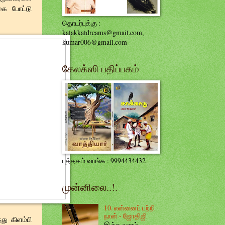
கை போட்டு
தொடர்புக்கு :
kalakkaldreams@gmail.com,
kumar006@gmail.com
கேலக்ஸி பதிப்பகம்
புத்தகம் வாங்க : 9994434432
முன்னிலை..!.
10. என்னைப் பற்றி
நான் - ஜோதிஜி
து கிளம்பி
இ ந்த வாரம்