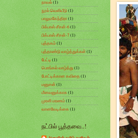
நாவல்
(1)
நூல் வெளியீடு
(1)
பாலுமகேந்திரா
(1)
பிக்பாஸ் சீசன்-6
(1)
பிக்பாஸ் சீசன்-7
(1)
புத்தகம்
(1)
புத்தாண்டு வாழ்த்துக்கள்
(1)
பேட்டி
(1)
பொங்கல் வாழ்த்து
(1)
போட்டிக்கான கவிதை
(1)
மனுசன்
(1)
மீனவனுக்காக
(1)
முரளி மரணம்
(1)
வானவேடிக்கை
(1)
நட்பில் பூத்தவை..!