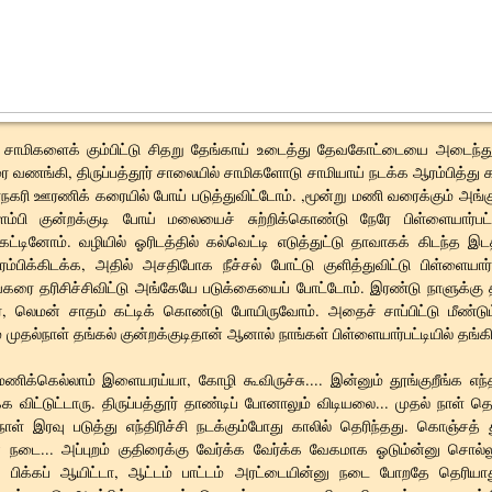
சாமிகளைக் கும்பிட்டு சிதறு தேங்காய் உடைத்து தேவகோட்டையை அடைந்து
 வணங்கி, திருப்பத்தூர் சாலையில் சாமிகளோடு சாமியாய் நடக்க ஆரம்பித்து 
நகரி ஊரணிக் கரையில் போய் படுத்துவிட்டோம். ,மூன்று மணி வரைக்கும் அங்க
ிளம்பி குன்றக்குடி போய் மலையைச் சுற்றிக்கொண்டு நேரே பிள்ளையார்பட
்டினோம். வழியில் ஓரிடத்தில் கல்வெட்டி எடுத்துட்டு தாவாகக் கிடந்த இடத
ரம்பிக்கிடக்க, அதில் அசதிபோக நீச்சல் போட்டு குளித்துவிட்டு பிள்ளையார்
கரை தரிசிச்சிவிட்டு அங்கேயே படுக்கையைப் போட்டோம். இரண்டு நாளுக்கு த
, லெமன் சாதம் கட்டிக் கொண்டு போயிருவோம். அதைச் சாப்பிட்டு மீண்டும
் முதல்நாள் தங்கல் குன்றக்குடிதான் ஆனால் நாங்கள் பிள்ளையார்பட்டியில் தங்
ணிக்கெல்லாம் இளையரய்யா, கோழி கூவிருச்சு.... இன்னும் தூங்குறீங்க எந்த
்க விட்டுட்டாரு. திருப்பத்தூர் தாண்டிப் போனாலும் விடியலை... முதல் நாள் 
ாள் இரவு படுத்து எந்திரிச்சி நடக்கும்போது காலில் தெரிந்தது. கொஞ்சத் த
 நடை... அப்புறம் குதிரைக்கு வேர்க்க வேர்க்க வேகமாக ஓடும்ன்னு சொல்
ி பிக்கப் ஆயிட்டா, ஆட்டம் பாட்டம் அரட்டையின்னு நடை போறதே தெரியாத