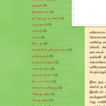
தமிழன்
(3)
திரைக்கதை
(3)
நாட்டுப்புறப் பாடல்கள்
(3)
மருத்துவம்
(3)
மார்கழி
(3)
வரிசையாக 
கலாம்
(2)
பிள்ளையாரை
மணிக்கு மா
கேட்டது
(2)
பின்னர் க
சவால் போட்டிக்கான கதை
(2)
நடையைக் கட
தமிழ்க்குடில்
(2)
தண்ணீர் நி
கற்பகவிநாய
பயணக் கட்டுரை
(2)
புளியோதரை
பாராட்டு விழா
(2)
பெரும்பாலும
பிக்பாஸ் சீசன்-4
(2)
போட்டிக் கதை
(2)
இரவு ஒரு ம
கிளப்பி நடக
ரசிகனாய் ரசித்தது
(2)
இரண்டாம் ந
100வது பதிவு
(1)
தவந்துதான்
50வது பதிவு
(1)
அது மாதிர