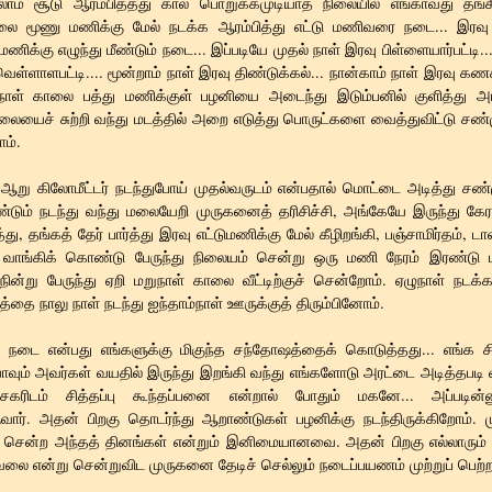
லாம் சூடு ஆரம்பித்தது கால் பொறுக்கமுடியாத நிலையில எங்காவது தங்க
ாலை மூணு மணிக்கு மேல் நடக்க ஆரம்பித்து எட்டு மணிவரை நடை... இரவு ச
 மணிக்கு எழுந்து மீண்டும் நடை... இப்படியே முதல் நாள் இரவு பிள்ளையார்பட்டி.
ெள்ளாளபட்டி.... மூன்றாம் நாள் இரவு திண்டுக்கல்... நான்காம் நாள் இரவு கணக்
நாள் காலை பத்து மணிக்குள் பழனியை அடைந்து இடும்பனில் குளித்து அ
ையைச் சுற்றி வந்து மடத்தில் அறை எடுத்து பொருட்களை வைத்துவிட்டு சண்
ம்.
ட ஆறு கிலோமீட்டர் நடந்துபோய் முதல்வருடம் என்பதால் மொட்டை அடித்து சண்
ீண்டும் நடந்து வந்து மலையேறி முருகனைத் தரிசிச்சி, அங்கேயே இருந்து கே
த்து, தங்கத் தேர் பார்த்து இரவு எட்டுமணிக்கு மேல் கீழிறங்கி, பஞ்சாமிர்தம், டால
 வாங்கிக் கொண்டு பேருந்து நிலையம் சென்று ஒரு மணி நேரம் இரண்டு 
நின்று பேருந்து ஏறி மறுநாள் காலை வீட்டிற்குச் சென்றோம். ஏழுநாள் நடக
தை நாலு நாள் நடந்து ஐந்தாம்நாள் ஊருக்குத் திரும்பினோம்.
 நடை என்பது எங்களுக்கு மிகுந்த சந்தோஷத்தைக் கொடுத்தது... எங்க சித
ும் அவர்கள் வயதில் இருந்து இறங்கி வந்து எங்களோடு அரட்டை அடித்தபடி வ
சேகரிடம் சித்தப்பு கூந்தப்பனை என்றால் போதும் மகனே... அப்படின்ன
ருவார். அதன் பிறகு தொடர்ந்து ஆறாண்டுகள் பழனிக்கு நடந்திருக்கிறோம்.
து சென்ற அந்தத் தினங்கள் என்றும் இனிமையானவை. அதன் பிறகு எல்லாரும்
 வேலை என்று சென்றுவிட முருகனை தேடிச் செல்லும் நடைப்பயணம் முற்றுப் பெற்ற