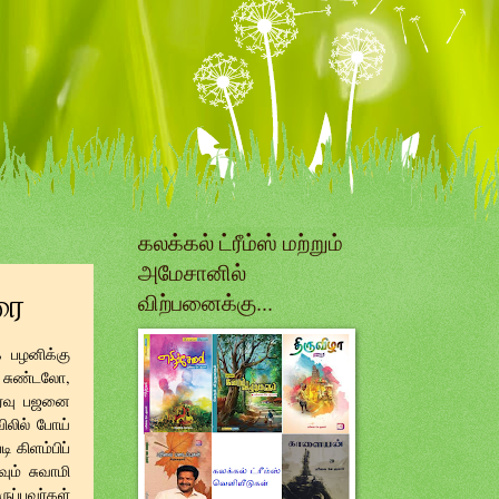
கலக்கல் ட்ரீம்ஸ் மற்றும்
அமேசானில்
ரை
விற்பனைக்கு...
க பழனிக்கு
 சுண்டலோ,
இரவு பஜனை
ிலில் போய்
ி கிளம்பிப்
ும் சுவாமி
ுப்பவர்கள்