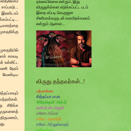
ிவிடுவோம்
நல்லாயில்லை என்றும், இது
ாப்பாடு...
விருதுக்கென எடுக்கப்பட்ட படம்
இதை எப்படி வெகுஜன
.. இரண்டாம்
சினிமாக்களுடன் களமிறக்கலாம்
கம்பட்டி...
என்றும் ஆளாள...
டிவாரத்தை
முகநதிக்கு
முகநதியில்
ரளக் காவடி
ர் உள்ளிட்ட
மணி நேரம்
்க வேண்டிய
விருது தந்தவர்கள்..!
பத்மாக்கா
்தப்பாவும்
சித்தப்பா பா.ரா
ந்தார்கள்.
'சிநேகிதன்' அக்பர்
ு சிரிக்க
நண்பர் ஸ்டார்ஜன்
 முருகனைத்
மனோ அம்மா
 திருமணம்,
சகோ. ஆனந்தி
து.
சகோ. அப்துல்காதர்
ஜலீலாக்கா