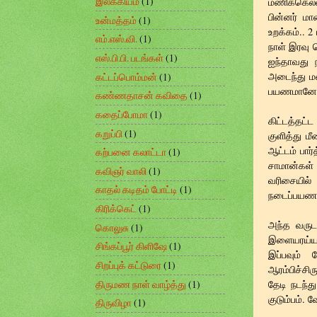
இலக்கியம்
(1)
மணிக்கெல்
பின்னர் ம
உன்மத்தம்
(1)
உறக்கம்.. 2
எம்.எஸ்.வி.
(1)
நாள் இரவு வ
எஸ்.பி.பி. படங்கள்
(1)
ஐந்தாவது 
அடைந்து மல
கட்டப்பொம்மன்
(1)
பயணமானோ
கண்ணதாசன் கவிதை
(1)
கதைப்போமா
(1)
கிட்டத்தட்
கறுப்பி
(1)
குளித்து ம
ஆட்டம் பார்
கற்பனை கலாட்டா
(1)
சாமான்கள்
கவிஞர் வாலி
(1)
வரிசையில் 
காதல் கடிதம் போட்டி
(1)
நடைப்பயணத்
கிரிக்கெட்
(1)
அந்த வருட
கொலுசு
(1)
இளையரய்யாவ
சிங்கப்பூர் கிளிஷே
(1)
இப்பவும் 
சிறப்புக் கட்டுரை
(1)
ஆரம்பிச்சி
திருமண நாள் வாழ்த்து
(1)
தேடி நடந்
குடும்பம்.
திருவிழா
(1)