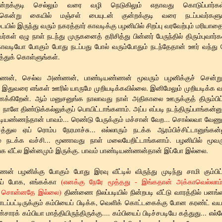
்றக்குடி செல்லும் வரை வழி நெடுகிலும் எதாவது கொடுப்பார்
ற்கென்று கையில் மஞ்சள் பையுடன் குன்றக்குடி வரை நடப்பவர்களு
ல் இருந்து வரும் நகரத்தார் காவடிக்கு பழனியில் சிறப்பு வரவேற்பும் மரியாதை
்கள் ஏழு நாள் நடந்து முருகனைத் தரிசித்து பின்னர் பேருந்தில் திரும்புவார
காவடியோ போகும் போது நடப்பது போல் வரும்போதும் நடந்தேதான் ஊர் வந்து ச
்த்துக் கொள்ளுங்கள்.
ணன், செல்வ அண்ணன், பாண்டியண்ணன் மூவரும் பழனிக்குச் சென்று 
 இதுவரை எங்கள் ஊரில் யாருமே முறியடிக்கவில்லை. இனிமேலும் முறியடிக்க வா
க்கிறேன். ஆம் மனுசனுங்க நாலாவது நாள் அதிகாலை ஊருக்குத் திரும்பிட்
ாளே திண்டுக்கல்லுக்குப் பொயிட்டாங்களாம். அப்ப எப்படி நடந்திருப்பாங்கன்னு
ியண்ணந்தான் பாவம்... ரெண்டு பேருக்கும் மச்சான் வேற... சொல்லவா வேணும்
சத்துல ஏய் ரொம்ப நேரமாச்சு... எல்லாரும் நடக்க ஆரம்பிச்சிட்டானுங்கன்
் நடக்க வச்சி... மூணாவது நாள் மலையேறிட்டாங்களாம். பழனியில் மூவரு
க வீட்ல இன்னமும் இருக்கு. பாவம் பாண்டியண்ணன்தான் இப்போ இல்லை.
் பழனிக்கு போகும் போது இரவு வீட்டில் விருந்து முடிந்து சாமி கும்பிட்
ுப் போக, எங்கக்கா
(எனக்கு நேரே மூத்தது - இங்கதான் அக்காவெல்லா
ு சொன்னதே இல்லை)
திண்ணை நிலப்படியில் நின்றபடி வீட்டு வாரத்தில் பனங
்பட்டிருக்கும் கம்பியைப் பிடிக்க, வெளிக் கொட்டகைக்கு போன கரண்ட் வய
்சாரக் கம்பியா மாத்தியிருந்திருக்கு.... கம்பியைப் பிடிச்சபடியே கத்துது... எல்