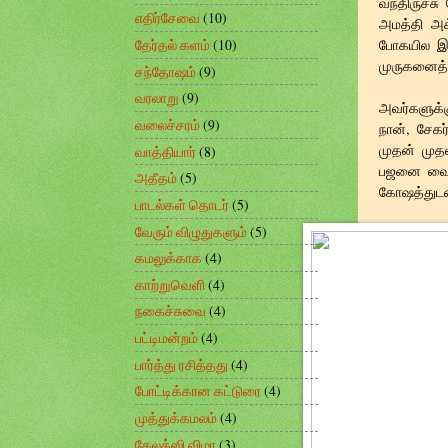
வந்திருச்ச
எதிர்சேவை
(10)
அமத்தி அக
போகயில இப
தேர்தல் களம்
(10)
முருகனைத் த
சந்தோஷம்
(9)
வரலாறு
(9)
அவர்களுக்க
வலைச்சரம்
(9)
நான், சேகர
முதன் முத
வாத்தியார்
(8)
பஜனை வைத்
அதீதம்
(5)
கோஷத்துடன்
பாடல்கள் தொடர்
(5)
வேரும் விழுதுகளும்
(5)
கமலுக்காக
(4)
காற்றுவெளி
(4)
நகைச்சுவை
(4)
பட்டிமன்றம்
(4)
பார்த்து ரசித்தது
(4)
போட்டிக்கான கட்டுரை
(4)
முத்துக்கமலம்
(4)
கேலக்ஸி விழா
(3)