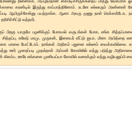
ு போலன்னு நினைக்க, அப்புறம்தான் கைபிடிச்சிருக்கதைப் பாத்து வேகமாக 
்காவை கரண்டில் இருந்து காப்பாத்தினோம். உடனே எல்லாரும் அண்ணன் கோய
்படி ஆயிருச்சேன்னு பயந்தாங்க. ஆனா அவரு மூணு நாள் ரெக்கார்டோட ந
ரிசிச்சிட்டு வந்தார்.
ுப் பிறகு யாருமே பழனிக்குப் போகமல் வருடங்கள் போக, எங்க சித்தப்பாவை
் சித்தப்பு, சுரேஷ் மாமு, முருகன், இளையர் வீட்டு ஐயா, மீனா அயித்தை எ
லாக மாலை போட்டோம். நாங்கள் அதிகம் பஜனை எல்லாம் வைக்கவில்லை. க
து ஊர் முறைப்படி முதல்நாள் அம்மன் கோவிலில் வந்து படுத்து அதிகா
 கிளம்ப, ஊரே எங்களை முனியய்யா கோவில் வரைக்கும் வந்து வழியனுப்பி வ