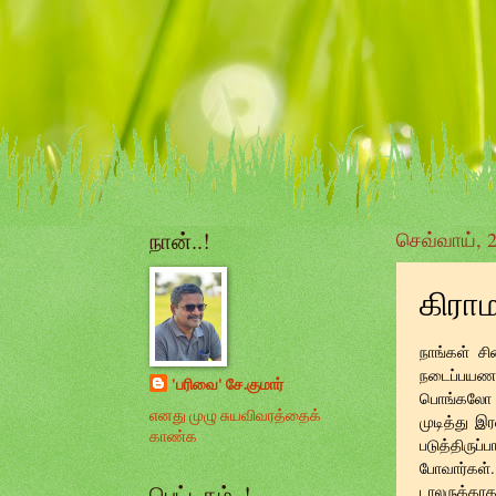
நான்..!
செவ்வாய், 2
கிரா
நாங்கள் ச
நடைப்பயணம
'பரிவை' சே.குமார்
பொங்கலோ அ
எனது முழு சுயவிவரத்தைக்
முடித்து இ
காண்க
படுத்திருப்
போவார்கள்.
பெட்டகம்..!
டாலருக்காக