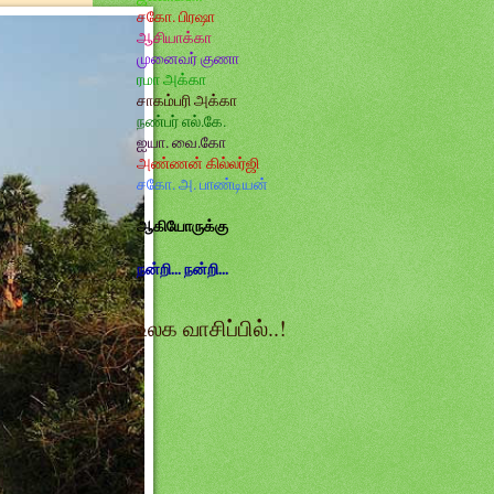
சகோ. பிரஷா
ஆசியாக்கா
முனைவர் குணா
ரமா அக்கா
சாகம்பரி அக்கா
நண்பர் எல்.கே.
ஐயா. வை.கோ
அண்ணன் கில்லர்ஜி
சகோ. அ. பாண்டியன்
ஆகியோருக்கு
நன்றி... நன்றி...
உலக வாசிப்பில்..!