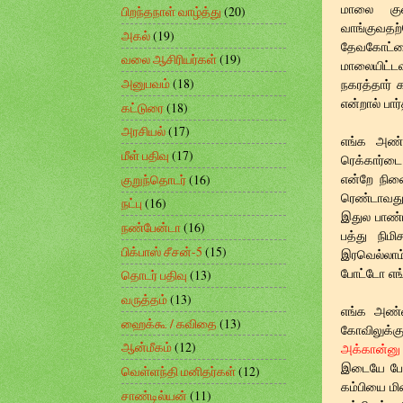
மாலை குன
பிறந்தநாள் வாழ்த்து
(20)
வாங்குவத
அகல்
(19)
தேவகோட்டையி
வலை ஆசிரியர்கள்
(19)
மாலையிட்டவர
அனுபவம்
(18)
நகரத்தார் 
என்றால் பார
கட்டுரை
(18)
அரசியல்
(17)
எங்க அண்
மீள் பதிவு
(17)
ரெக்கார்டை
என்றே நினை
குறுந்தொடர்
(16)
ரெண்டாவது ந
நட்பு
(16)
இதுல பாண்ட
நண்பேன்டா
(16)
பத்து நிமி
பிக்பாஸ் சீசன்-5
(15)
இரவெல்லாம
போட்டோ எங்
தொடர் பதிவு
(13)
வருத்தம்
(13)
எங்க அண்ணன
ஹைக்கூ / கவிதை
(13)
கோவிலுக்க
ஆன்மீகம்
(12)
அக்கான்ன
இடையே போடப
வெள்ளந்தி மனிதர்கள்
(12)
கம்பியை மின
சாண்டில்யன்
(11)