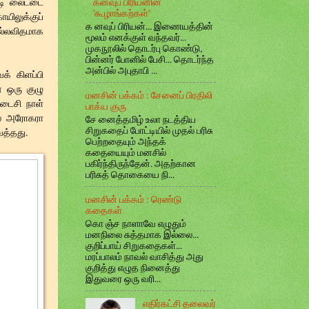
ஓடி லைட்டை
கனவுப் பிரியனின்
'கூழாங்கற்கள்'
ிலுக்குப்
க னவுப் பிரியன்... இணையத்தின்
ல்லவிதமாக
மூலம் எனக்குள் வந்தவர்...
முகநூலில் தொடர்பு கொண்டு,
பின்னர் போனில் பேசி... தொடர்ந்த
அன்பில் அபுதாபி ...
க் கிளப்பி
ன ஒரு குழு
மனசின் பக்கம் : சேனைப் பிரதிலி
டைசி நாள்
பாக்ய குரு
லை அரோகரா
சே னைத்தமிழ் உலா நடத்திய
சிறுகதைப் போட்டியில் முதல் பரிசு
ைத்தது.
பெற்றதையும் அந்தக்
கதையையும் மனசில்
பகிர்ந்திருந்தேன். அதற்கான
பரிசுத் தொகையை நி...
மனசின் பக்கம் : ரெண்டு
கதைகள்
கொ ஞ்ச நாளாவே எழுதும்
மனநிலை சுத்தமாக இல்லை...
குறிப்பாய் சிறுகதைகள்...
மரப்பாலம் நாவல் வாசித்து அது
குறித்து எழுத நினைத்து
இதுவரை ஒரு வரி...
எதிர்கட்சி தலைவர்