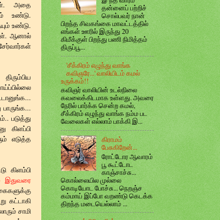
கள். அதை
தன்னைப் பற்றிச்
ம் உண்டு.
சொல்பவர் நான்
பிறந்த சிவகங்கை மாவட்டத்தில்
யும் உண்டு.
எங்கள் ஊரில் இருந்து 20
்கள். ஆனால்
கிமீக்குள் பிறந்து பணி நிமித்தம்
ேர்வார்கள்
திருப்பூ...
'சீக்கிரம் எழுந்து வாங்க
கவிஞரே...' வாலியிடம் கமல்
திரும்பிய
உருக்கம்!!
ய்ப்பில்லை
கவிஞர் வாலியின் உடல்நிலை
டானுங்க...
கவலைக்கிடமாக உள்ளது. அவரை
நேரில் பார்க்க சென்ற கமல்,
 பாருங்க...
சீக்கிரம் எழுந்து வாங்க நம்ம பட
.. படுத்து
வேலைகள் எல்லாம் பாக்கி இ...
னு கிளப்பி
ம் எடுத்த
கிராமம்
பேசுகிறேன்...
ரோட்டோர ஆவாரம்
பூ கூட்டோட
டு கிளம்பி
காஞ்சாச்சு...
கொல்லையில முல்லை
ம் இதுவரை
கொடியோட போச்சு... நெறஞ்ச
்கைகளுக்கு
கம்மாய் இப்போ வறண்டு கெடக்க
று கட்டாகி
திறந்த மடையெல்லாம் ...
லோரும் சாமி