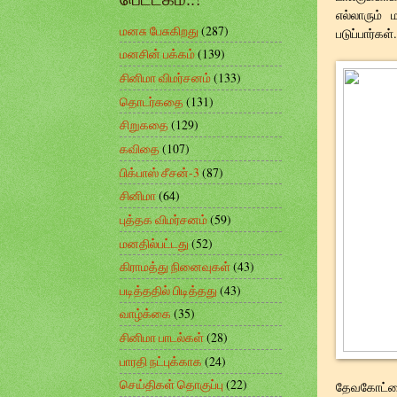
எல்லாரும்
மனசு பேசுகிறது
(287)
படுப்பார்கள
மனசின் பக்கம்
(139)
சினிமா விமர்சனம்
(133)
தொடர்கதை
(131)
சிறுகதை
(129)
கவிதை
(107)
பிக்பாஸ் சீசன்-3
(87)
சினிமா
(64)
புத்தக விமர்சனம்
(59)
மனதில்பட்டது
(52)
கிராமத்து நினைவுகள்
(43)
படித்ததில் பிடித்தது
(43)
வாழ்க்கை
(35)
சினிமா பாடல்கள்
(28)
பாரதி நட்புக்காக
(24)
செய்திகள் தொகுப்பு
(22)
தேவகோட்டைய