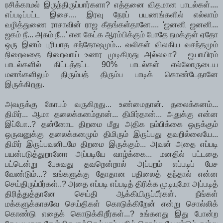
ரசிக்காமல் இருந்திருப்பார்களா? எத்தனை விதமான பாடல்கள்....
எப்படிப்பட்ட இசை.... இரவு நேரப் பயணங்களில் எல்லாம்
வழித்துணை ராசாவின் ராஜ கீதங்கள்தானே.... 'ஜனனி ஜனனி...
ஜகம் நீ... அகம் நீ...' என கேட்க ஆரம்பிக்கும் போதே நமக்குள் ஏதோ
ஒரு இனம் புரியாத சந்தோஷமும்... வலிகள் விலகிய வசந்தமும்
நிறைவதை நிறைவாய் உணர முடிகிறது அல்லவா? ஐயாயிரம்
பாடல்களில் கிட்டத்தட்ட 90% பாடல்கள் எல்லோருடைய
மனங்களிலும் திரும்பத் திரும்ப பாடிக் கொண்டேதானே
இருக்கிறது.
அவருக்கு கோபம் வருகிறது... உண்மைதான். தலைக்கனம்...
திமிர்... ஆமா தலைக்கனம்தான்... திமிர்தான்... அதுக்கு என்ன
இப்போ..? தன்னோட திறமை மீது அதிக நம்பிக்கை ஒருக்கும்
ஒருவனுக்கு தலைக்கனமும் திமிரும் இருப்பது தவறில்லையே...
திமிர் இருப்பவனிடமே திறமை இருக்கும்... அவன் அதை எப்படி
பயன்படுத்துறானோ அப்படியே வாழ்க்கை... மனதில் பட்டதை
பட்டென்று பேசுவது தவறென்றால் அப்புறம் எப்படிப் பேச
வேண்டும்...? உங்களுக்கு தோதான பதிலைத் தந்தால் என்ன
செய்திருப்பீர்கள்..? அதை எப்படி எப்படித் திரிக்க முடியுமோ அப்படித்
திரித்துத்தானே செய்தி ஆக்கியிருப்பீர்கள். நீங்கள்
மக்களுக்காகவே செய்திகள் கொடுக்கிறேன் என்று சொல்லிக்
கொண்டு எதைக் கொடுக்கிறீர்கள்...? உங்களது இது போன்ற