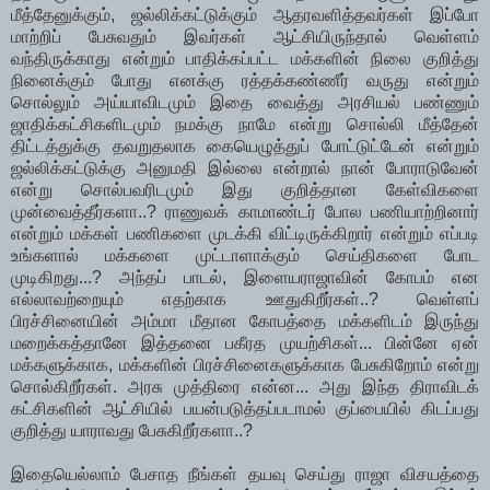
மீத்தேனுக்கும், ஜல்லிக்கட்டுக்கும் ஆதரவளித்தவர்கள் இப்போ
மாற்றிப் பேசுவதும் இவர்கள் ஆட்சியிருந்தால் வெள்ளம்
வந்திருக்காது என்றும் பாதிக்கப்பட்ட மக்களின் நிலை குறித்து
நினைக்கும் போது எனக்கு ரத்தக்கண்ணீர் வருது என்றும்
சொல்லும் அய்யாவிடமும் இதை வைத்து அரசியல் பண்ணும்
ஜாதிக்கட்சிகளிடமும் நமக்கு நாமே என்று சொல்லி மீத்தேன்
திட்டத்துக்கு தவறுதலாக கையெழுத்துப் போட்டுட்டேன் என்றும்
ஜல்லிக்கட்டுக்கு அனுமதி இல்லை என்றால் நான் போராடுவேன்
என்று சொல்பவரிடமும் இது குறித்தான கேள்விகளை
முன்வைத்தீர்களா..? ராணுவக் காமாண்டர் போல பணியாற்றினார்
என்றும் மக்கள் பணிகளை முடக்கி விட்டிருக்கிறார் என்றும் எப்படி
உங்களால் மக்களை முட்டாளாக்கும் செய்திகளை போட
முடிகிறது...? அந்தப் பாடல், இளையராஜாவின் கோபம் என
எல்லாவற்றையும் எதற்காக ஊதுகிறீர்கள்..? வெள்ளப்
பிரச்சினையின் அம்மா மீதான கோபத்தை மக்களிடம் இருந்து
மறைக்கத்தானே இத்தனை பகீரத முயற்சிகள்... பின்னே ஏன்
மக்களுக்காக, மக்களின் பிரச்சினைகளுக்காக பேசுகிறோம் என்று
சொல்கிறீர்கள். அரசு முத்திரை என்ன... அது இந்த திராவிடக்
கட்சிகளின் ஆட்சியில் பயன்படுத்தப்படாமல் குப்பையில் கிடப்பது
குறித்து யாராவது பேசுகிறீர்களா..?
இதையெல்லாம் பேசாத நீங்கள் தயவு செய்து ராஜா விசயத்தை