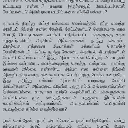
கேவலமான கேள்விகளுக்கெல்லாம் பதில் சொல்ல வேண்டும் என்று
கட்டாயமா என்ன...? எவனா இருந்தாலும் கோபப்படத்தான்
செய்வான்...? அதில் ராசா மட்டும் என்ன விதிவிலக்கா...?
ஏரியைத் திறந்து விட்டு மக்களை வெள்ளத்தில் நீந்த வைத்த
அரசிடம் நீங்கள் என்ன கேள்வி கேட்டீர்கள்...? சொந்தமாக காசு
போட்டு பொருட்களை வாங்கி பாதிக்கப்பட்ட மக்களுக்கு உதவ
வந்தவர்களிடம் அரசியல் அல்லக்கைகள் நடந்து கொண்ட
விதத்தை எத்தனை மீடியாக்கள் மக்களிடம் கொண்டு
சென்றீர்கள்...? அப்படி நடந்து கொண்ட அரசியல் வியாதிகளிடம்
கேள்வி கேட்டீர்களா..? இந்த அம்மா என்ன செய்தார்...? சுயநலம்
இல்லை என்றாரே... எனக்கெதுக்கு சொத்து என்றாரே... எனக்கு
உறவுகள் இல்லை என்றாரே... அம்மா என என்னை நீங்கள்
அழைப்பதால் எனது உண்மையான பெயர் மறந்து போச்சு என்றாரே...
இது குறித்து எல்லாம் அம்மாவிடம் யாராவது கேள்வி
கேட்டீர்களா..?. அம்மாவை விடுங்க... ஒரு எம்.பி அல்லது எம்.எல்.ஏ
இல்லையில்லை சாதாரண வார்டு கவுன்சிலரிடம் மக்களுக்காக
கேள்விகளை முன் வைத்தீர்களா...? எத்தனை இடங்களில்
கவுன்சிலர்கள் மிரட்டினார்கள்... அதையெல்லாம் பெரிதாக்கி
நடவடிக்கை எடுக்க வைத்தீர்களா?
நான் செய்தேன்... நான் சொன்னேன்... நான் மகிழ்கிறேன்... என்று
தற்பெருமை பேசும் அம்மாவிடமும் நாட்டை ஆளும் போது