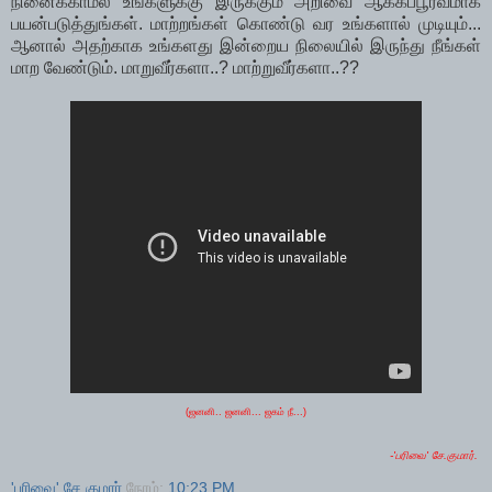
நினைக்காமல் உங்களுக்கு இருக்கும் அறிவை ஆக்கப்பூர்வமாக
பயன்படுத்துங்கள். மாற்றங்கள் கொண்டு வர உங்களால் முடியும்...
ஆனால் அதற்காக உங்களது இன்றைய நிலையில் இருந்து நீங்கள்
மாற வேண்டும். மாறுவீர்களா..? மாற்றுவீர்களா..??
(ஜனனி.. ஜனனி... ஜகம் நீ...)
-'பரிவை' சே.குமார்.
'பரிவை' சே.குமார்
நேரம்:
10:23 PM