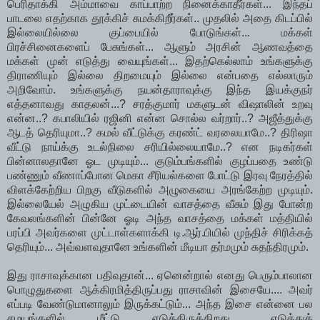
பெரிதாக்கி அம்மாவை காப்பாற்ற நினைக்காதீர்கள்... இந்தப்
பாடலை எதற்காக தூக்கிச் சுமக்கிறீர்கள்.. முதலில் அதை கிடப்பில்
இல்லையில்லை குப்பையில் போடுங்கள்... மக்கள்
பிரச்சினைகளைப் பேசுங்கள்... ஆளும் அரசின் ஆணவத்தை
மக்கள் முன் எடுத்து வையுங்கள்... இதற்கெல்லாம் உங்களுக்கு
திராணியும் இல்லை திறமையும் இல்லை என்பதை எல்லாரும்
அறிவோம். உங்களுக்கு நயன்தாராவுக்கு இந்த இயக்குநர்
எத்தனாவது காதலன்...? சரத்குமார் மகளுடன் விஷாலின் உறவு
என்ன..? கபாலியில் ரஜினி என்ன சொல்ல வர்றார்..? அஜீத்துக்கு
ஆடத் தெரியுமா..? கமல் வீட்டுக்கு கரண்ட் வரலையாமே..? திரிஷா
வீட்டு நாய்க்கு உடல்நிலை சரியில்லையாமே..? என நடிகர்கள்
பின்னாலதானே ஓட முடியும்... குடும்பங்களில் குழப்பதை உண்டு
பண்ணும் வீணாப்போன மெகா சீரியல்களை போட்டு இரவு நேரத்தில்
விளக்கேற்றிய பிறகு வீடுகளில் அழுகையை அரங்கேற்ற முடியும்.
இல்லையேல் அழுகிய முட்டையின் வாசத்தை வீசும் இது போன்ற
கேவலங்களின் பின்னே ஓடி அந்த வாசத்தை மக்கள் மத்தியில்
பரப்பி அவர்களை முட்டாள்களாக்கி டி.ஆர்.பியில் முந்திச் சிரிக்கத்
தெரியும்... அவ்வளவுதானே உங்களின் மீடியா தர்மமும் சுதந்திரமும்.
இது ராசாவுக்கான பதிவுதான்... ஏனென்றால் எனது பெரும்பாலான
பொழுதுகளை ஆக்கிரமித்திருப்பது ராசாவின் இசையே.... அவர்
எப்படி வேண்டுமானாலும் இருக்கட்டும்... அந்த இசை என்னை பல
சமயங்களில் மீட்டு எடுத்திருக்கிறது... எடுத்துக்