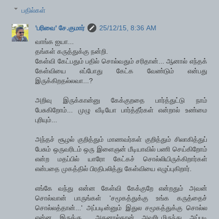
பதில்கள்
'பரிவை' சே.குமார்
25/12/15, 8:36 AM
வாங்க ஐயா...
தங்கள் கருத்துக்கு நன்றி.
கேள்வி கேட்பதும் பதில் சொல்வதும் சரிதான்... ஆனால் எந்தக்
கேள்வியை எப்போது கேட்க வேண்டும் என்பது
இருக்கிறதல்லவா...?
அறிவு இருக்கான்னு கேக்குறதை பார்த்துட்டு நாம்
பேசுகிறோம்... முழு வீடியோ பார்த்தீர்கள் என்றால் உண்மை
புரியும்...
அந்தச் சூழல் குறித்தும் மாணவர்கள் குறித்தும் சிலாகித்துப்
பேசும் ஒருவரிடம் ஒரு இளைஞன் மீடியாவில் பணி செய்கிறோம்
என்ற மதப்பில் யாரோ கேட்கச் சொல்லியிருக்கிறார்கள்
என்பதை முகத்தில் பிரதிபலித்து கேள்வியை எழுப்புகிறார்.
எங்கே வந்து என்ன கேள்வி கேக்குறே என்றதும் அவன்
சொல்வான் பாருங்கள் 'சமூகத்துக்கு உங்க கருத்தைச்
சொல்லத்தான்...' அப்படின்னும் இதுல சமூகத்துக்கு சொல்ல
என்ன இருக்கு... அதனால்தான் அவரிடமிருந்து அப்படி