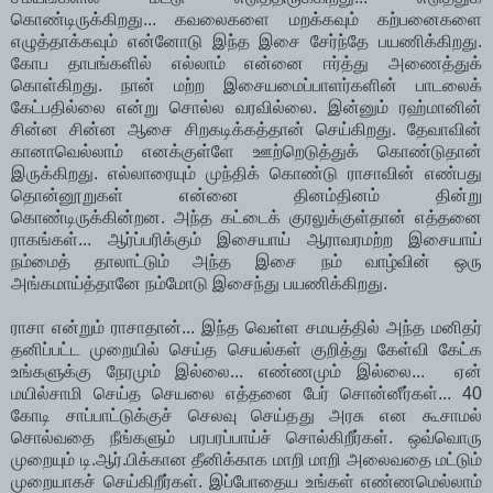
கொண்டிருக்கிறது... கவலைகளை மறக்கவும் கற்பனைகளை
எழுத்தாக்கவும் என்னோடு இந்த இசை சேர்ந்தே பயணிக்கிறது.
கோப தாபங்களில் எல்லாம் என்னை ஈர்த்து அணைத்துக்
கொள்கிறது. நான் மற்ற இசையமைப்பாளர்களின் பாடலைக்
கேட்பதில்லை என்று சொல்ல வரவில்லை. இன்னும் ரஹ்மானின்
சின்ன சின்ன ஆசை சிறகடிக்கத்தான் செய்கிறது. தேவாவின்
கானாவெல்லாம் எனக்குள்ளே ஊற்றெடுத்துக் கொண்டுதான்
இருக்கிறது. எல்லாரையும் முந்திக் கொண்டு ராசாவின் எண்பது
தொன்னூறுகள் என்னை தினம்தினம் தின்று
கொண்டிருக்கின்றன. அந்த கட்டைக் குரலுக்குள்தான் எத்தனை
ராகங்கள்... ஆர்ப்பரிக்கும் இசையாய் ஆராவரமற்ற இசையாய்
நம்மைத் தாலாட்டும் அந்த இசை நம் வாழ்வின் ஒரு
அங்கமாய்த்தானே நம்மோடு இசைந்து பயணிக்கிறது.
ராசா என்றும் ராசாதான்... இந்த வெள்ள சமயத்தில் அந்த மனிதர்
தனிப்பட்ட முறையில் செய்த செயல்கள் குறித்து கேள்வி கேட்க
உங்களுக்கு நேரமும் இல்லை... எண்ணமும் இல்லை... ஏன்
மயில்சாமி செய்த செயலை எத்தனை பேர் சொன்னீர்கள்... 40
கோடி சாப்பாட்டுக்குச் செலவு செய்தது அரசு என கூசாமல்
சொல்வதை நீங்களும் பரபரப்பாய்ச் சொல்கிறீர்கள். ஒவ்வொரு
முறையும் டி.ஆர்.பிக்கான தீனிக்காக மாறி மாறி அலைவதை மட்டும்
முறையாகச் செய்கிறீர்கள். இப்போதைய உங்கள் எண்ணமெல்லாம்