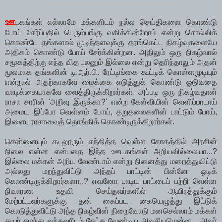
ஊ
டகங்கள் எல்லாமே மக்களிடம் நல்ல செய்திகளை கொண்டு
போய் சேர்ப்பதில் பெரும்பங்கு வகிக்கின்றோம் என்று சொல்லிக்
கொண்டே தங்களால் முடிந்தளவுக்கு தரங்கெட்ட நிகழ்வுகளையே
அதிகம் கொண்டு போய் சேர்க்கின்றன. அதிலும் ஒரு நிகழ்வால்
சமூகத்திற்கு எந்த வித பலனும் இல்லை என்று தெரிந்தாலும் அதன்
மூலமாக தங்களின் டி.ஆர்.பி. ரேட்டிங்கை கூட்டிக் கொள்ளமுடியும்
என்றால் அதற்காகவே மைக்கை எடுத்துக் கொண்டு ஓடுவதை
வாடிக்கையாகவே வைத்திருக்கிறார்கள். அப்படி ஒரு நிகழ்வுதான்
ராசா சாரின் 'அறிவு இருக்கா?' என்ற கேள்வியின் வெளிப்பாடாய்
அமைய இப்போ வெள்ளம் போய், தறுதலைகளின் பாட்டும் போய்,
இளையராசாவைத் தொங்கிக் கொண்டிருக்கிறார்கள்.
சென்னையும் கடலூரும் சந்தித்த வெள்ள சோகத்தில் அரசின்
நிலை என்ன என்பதை இந்த ஊடகங்கள் அறியவில்லையா...?
இல்லை மக்கள் அறிய வேண்டாம் என்று நினைத்து மறைத்துவிட்டு
அல்லது மறந்துவிட்டு அந்தப் பாட்டின் பின்னே ஓடிக்
கொண்டிருக்கிறார்களா..? எவனோ பாடிய பாட்டைப் பற்றி வெள்ள
நிவாரண உதவி செய்தவர்களில் ஆயிரத்துக்கும்
மேற்பட்டவர்களுக்கு தன் கைப்பட கையெழுத்து இட்டுக்
கொடுத்துவிட்டு அந்த நிகழ்வின் நிறைவோடு மனசெல்லாம் மக்கள்
துயர் சுமந்து வந்தவரிடம் கேட்க வேண்டிய அவசியமென்ன... அவர்