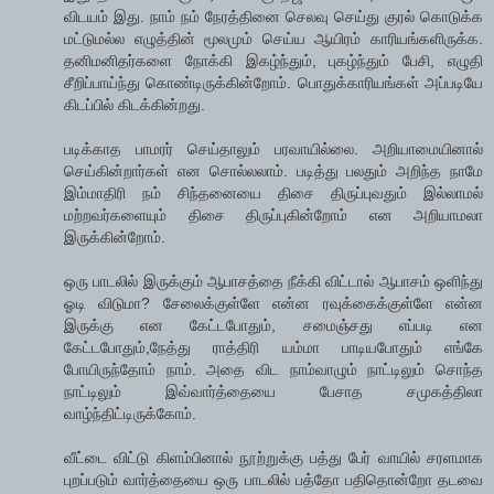
விடயம் இது. நாம் நம் நேரத்தினை செலவு செய்து குரல் கொடுக்க
மட்டுமல்ல எழுத்தின் மூலமும் செய்ய ஆயிரம் காரியங்களிருக்க.
தனிமனிதர்களை நோக்கி இகழ்ந்தும், புகழ்ந்தும் பேசி, எழுதி
சீறிப்பாய்ந்து கொண்டிருக்கின்றோம். பொதுக்காரியங்கள் அப்படியே
கிடப்பில் கிடக்கின்றது.
படிக்காத பாமரர் செய்தாலும் பரவாயில்லை. அறியாமையினால்
செய்கின்றார்கள் என சொல்லலாம். படித்து பலதும் அறிந்த நாமே
இம்மாதிரி நம் சிந்தனையை திசை திருப்புவதும் இல்லாமல்
மற்றவர்களையும் திசை திருப்புகின்றோம் என அறியாமலா
இருக்கின்றோம்.
ஒரு பாடலில் இருக்கும் ஆபாசத்தை நீக்கி விட்டால் ஆபாசம் ஒளிந்து
ஓடி விடுமா? சேலைக்குள்ளே என்ன ரவுக்கைக்குள்ளே என்ன
இருக்கு என கேட்டபோதும், சமைஞ்சது எப்படி என
கேட்டபோதும்,நேத்து ராத்திரி யம்மா பாடியபோதும் எங்கே
போயிருந்தோம் நாம். அதை விட நாம்வாழும் நாட்டிலும் சொந்த
நாட்டிலும் இவ்வார்த்தையை பேசாத சமுகத்திலா
வாழ்ந்திட்டிருக்கோம்.
வீட்டை விட்டு கிளம்பினால் நூற்றுக்கு பத்து பேர் வாயில் சரளமாக
புறப்படும் வார்த்தையை ஒரு பாடலில் பத்தோ பதிதொன்றோ தடவை