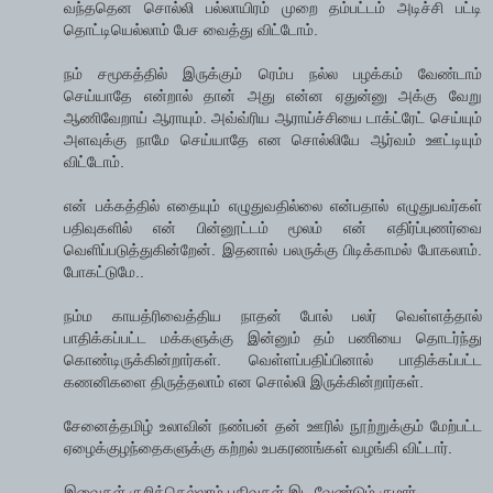
வந்ததென சொல்லி பல்லாயிரம் முறை தம்பட்டம் அடிச்சி பட்டி
தொட்டியெல்லாம் பேச வைத்து விட்டோம்.
நம் சமூகத்தில் இருக்கும் ரெம்ப நல்ல பழக்கம் வேண்டாம்
செய்யாதே என்றால் தான் அது என்ன ஏதுன்னு அக்கு வேறு
ஆணிவேறாய் ஆராயும். அவ்வ்ரிய ஆராய்ச்சியை டாக்ட்ரேட் செய்யும்
அளவுக்கு நாமே செய்யாதே என சொல்லியே ஆர்வம் ஊட்டியும்
விட்டோம்.
என் பக்கத்தில் எதையும் எழுதுவதில்லை என்பதால் எழுதுபவர்கள்
பதிவுகளில் என் பின்னூட்டம் மூலம் என் எதிர்ப்புணர்வை
வெளிப்படுத்துகின்றேன். இதனால் பலருக்கு பிடிக்காமல் போகலாம்.
போகட்டுமே..
நம்ம காயத்ரிவைத்திய நாதன் போல் பலர் வெள்ளத்தால்
பாதிக்கப்பட்ட மக்களுக்கு இன்னும் தம் பணியை தொடர்ந்து
கொண்டிருக்கின்றார்கள். வெள்ளப்பதிப்பினால் பாதிக்கப்பட்ட
கணனிகளை திருத்தலாம் என சொல்லி இருக்கின்றார்கள்.
சேனைத்தமிழ் உலாவின் நண்பன் தன் ஊரில் நூற்றுக்கும் மேற்பட்ட
ஏழைக்குழந்தைகளுக்கு கற்றல் உபகரணங்கள் வழங்கி விட்டார்.
இவைகள் குறித்தெல்லாம் பதிவுகள் இட வேண்டும் குமார்.