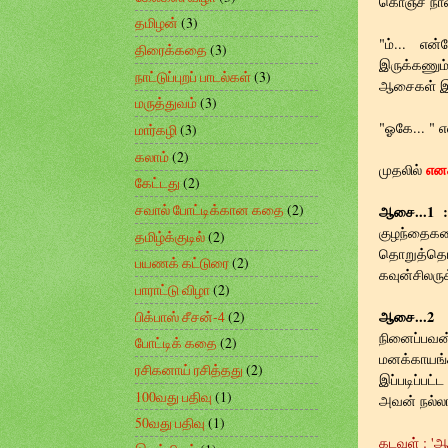
கொஞ்ச நாள
தமிழன்
(3)
"ம்... என
திரைக்கதை
(3)
இருக்கணும
நாட்டுப்புறப் பாடல்கள்
(3)
ஆசைகள் இரு
மருத்துவம்
(3)
"ஓகே... " 
மார்கழி
(3)
கலாம்
(2)
என
முதலில்
கேட்டது
(2)
சவால் போட்டிக்கான கதை
(2)
ஆசை...1 
குழந்தைகள
தமிழ்க்குடில்
(2)
தொறுத்தொற
பயணக் கட்டுரை
(2)
கவுன்சிலரு
பாராட்டு விழா
(2)
ஆசை...2 
பிக்பாஸ் சீசன்-4
(2)
நினைப்பவன
போட்டிக் கதை
(2)
மனக்காயங்
ரசிகனாய் ரசித்தது
(2)
இப்படிப்ப
100வது பதிவு
(1)
அவன் நல்லா
50வது பதிவு
(1)
கடவுள் : '