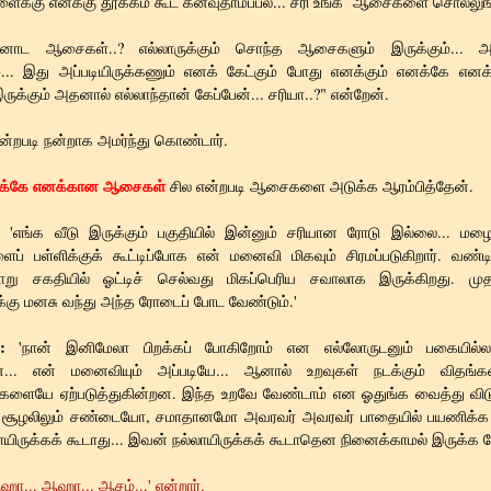
ைக்கு எனக்கு தூக்கம் கூட கனவுதாம்ப்பல... சரி உங்க ஆசைகளை சொல்லுங்
்னோட ஆசைகள்..? எல்லாருக்கும் சொந்த ஆசைகளும் இருக்கும்... அ
்... இது அப்படியிருக்கணும் எனக் கேட்கும் போது எனக்கும் எனக்கே என
க்கும் அதனால் எல்லாந்தான் கேப்பேன்... சரியா..?" என்றேன்.
என்றபடி நன்றாக அமர்ந்து கொண்டார்.
க்கே எனக்கான ஆசைகள்
சில என்றபடி ஆசைகளை அடுக்க ஆரம்பித்தேன்.
:
'எங்க வீடு இருக்கும் பகுதியில் இன்னும் சரியான ரோடு இல்லை... மழை
ைப் பள்ளிக்குக் கூட்டிப்போக என் மனைவி மிகவும் சிரமப்படுகிறார். வண
ு சகதியில் ஓட்டிச் செல்வது மிகப்பெரிய சவாலாக இருக்கிறது. முத
க்கு மனசு வந்து அந்த ரோடைப் போட வேண்டும்.'
:
'நான் இனிமேலா பிறக்கப் போகிறோம் என எல்லோருடனும் பகையில்ல
்... என் மனைவியும் அப்படியே... ஆனால் உறவுகள் நடக்கும் விதங்கள
களையே ஏற்படுத்துகின்றன. இந்த உறவே வேண்டாம் என ஓதுங்க வைத்து விடு
ட்ட சூழலிலும் சண்டையோ, சமாதானமோ அவரவர் அவரவர் பாதையில் பயணிக்க 
யிருக்கக் கூடாது... இவன் நல்லாயிருக்கக் கூடாதென நினைக்காமல் இருக்க வ
ஆஹா... ஆஹா... ஆசம்...' என்றார்.