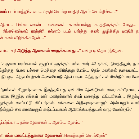
ளம்
படம் பாத்தீங்களா...? சூரி சொல்ற மாதிரி ஆசம் சொல்றீங்க...?"
'ஆமா... பின்ன எவன்டா என்னைக் காண்பான்னு காத்திருக்கும் போது..
 நீங்களெல்லாம் ராத்திரி எல்லாம் படம் பார்த்து கண் முழிக்கிற மாதிரி ந
ான் கண் விழிக்கிக்றேன்..."
அடுத்த ஆசைகள் ஊருக்கானது...
ம்... சரி
" என்றபடி தொடர்ந்தேன்.
'கருவை மரங்களால் சூழப்பட்டிருக்கும் எங்க ஊர் 42 ஏக்கர் நிலத்திலும், நான
 இருந்தது போல பச்சை மெத்தை விரித்தது போல்... நெல் மணிகள் தலையாட்ட
ர் ஓடி, அருகம்புற்கள் அலையோடு ஆடிப்பாடிய அந்த நாட்கள் மீண்டும் வர வேண
'நாங்கள் சிறுவர்களாக இருந்தபோது ஏன் சில ஆண்டுகள் வரை கம்பீரமாக, 
ாக இருந்த எங்கள் ஊர் மனிதர்களில் சிலர் மறைந்து விட்டார்கள்... இருக்கு
ுக்குள் வசப்பட்டு விட்டார்கள். எங்களை அறிவுரைகளாலும் அன்பாலும் வள
இன்னும் சில காலமேனும் கஷ்டப்படாமல் ஆரோக்கியத்துடன் வாழ வேண்டும்.'
ூப்பர்ய்யா... நல்ல ஆசைகள்... ஆசம்... ஆசம்..."
எங்க மாவட்டத்துகான ஆசைகள்
இனி
சிலவற்றைச் சொல்றேன்"