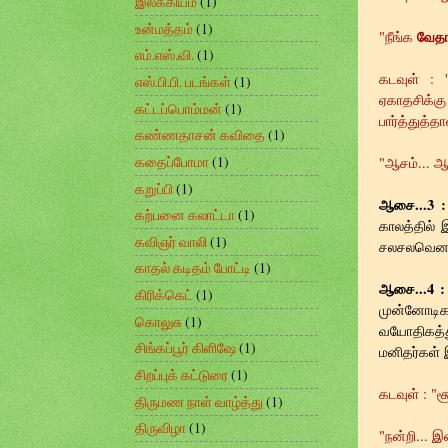
இலக்கியம்
(1)
உன்மத்தம்
(1)
வேதா
"நீங்க
எம்.எஸ்.வி.
(1)
கடவுள் : 
எஸ்.பி.பி. படங்கள்
(1)
ஏகாதசிக்கு
கட்டப்பொம்மன்
(1)
பார்த்துத்த
கண்ணதாசன் கவிதை
(1)
கதைப்போமா
(1)
"ஆசம்... ஆச
கறுப்பி
(1)
ஆசை...3 :
கற்பனை கலாட்டா
(1)
காலத்தில்
கவிஞர் வாலி
(1)
சலசலவென நீ
காதல் கடிதம் போட்டி
(1)
ஆசை...4 :
கிரிக்கெட்
(1)
முன்னோடிகள
கொலுசு
(1)
வயோதிகத்த
சிங்கப்பூர் கிளிஷே
(1)
மனிதர்கள் 
சிறப்புக் கட்டுரை
(1)
கடவுள் : "ச
திருமண நாள் வாழ்த்து
(1)
திருவிழா
(1)
"நன்றி... 