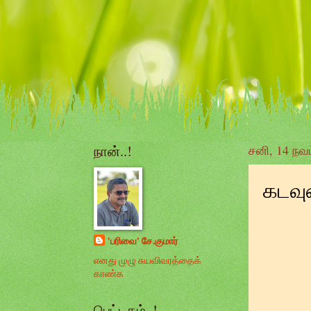
நான்..!
சனி, 14 நவம
கடவு
'பரிவை' சே.குமார்
எனது முழு சுயவிவரத்தைக்
காண்க
பெட்டகம்..!