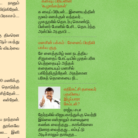
கனவுப் பிரியனின்
.. நானும்
'கூழாங்கற்கள்'
ிடுகிறேன்.
க னவுப் பிரியன்... இணையத்தின்
ிரகாசம்...
மூலம் எனக்குள் வந்தவர்...
முகநூலில் தொடர்பு கொண்டு,
பின்னர் போனில் பேசி... தொடர்ந்த
அன்பில் அபுதாபி ...
கு திடீரென
ஆம் பயந்து
மனசின் பக்கம் : சேனைப் பிரதிலி
பாக்ய குரு
ரல் வியர்வை
சே னைத்தமிழ் உலா நடத்திய
சிறுகதைப் போட்டியில் முதல் பரிசு
பெற்றதையும் அந்தக்
கதையையும் மனசில்
பகிர்ந்திருந்தேன். அதற்கான
பரிசுத் தொகையை நி...
.30 மணிக்கு
ா தொடுத்த
எதிர்கட்சி தலைவர்
ித்தேன்...
பதவியை
இழப்பாரா
 என்றேன்.
கேப்டன்?
ராஜ்ய சபா
தேர்தலில் விஜயகாந்துக்கு வெற்றி
்ப நாந்தான்
இல்லை என்றாலும் கலைஞரை
கலங்க வைத்தது... காங்கிரஸை
ே தூங்கவே
திணற வைத்தது... எம்புட்டு
ப்ல... இனி
அடிச்சாலும் தாங்குற...