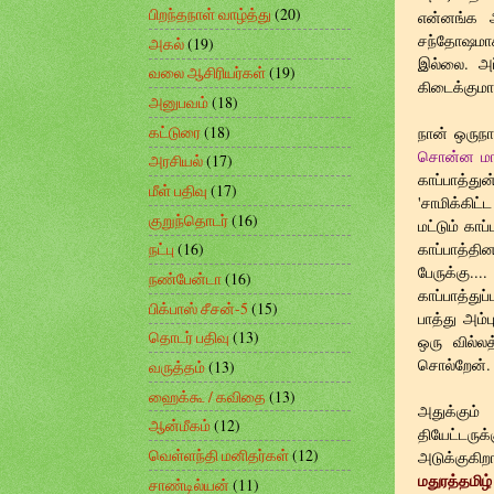
பிறந்தநாள் வாழ்த்து
(20)
என்னங்க ஆ
சந்தோஷமாக
அகல்
(19)
இல்லை. அப
வலை ஆசிரியர்கள்
(19)
கிடைக்குமா
அனுபவம்
(18)
கட்டுரை
(18)
நான் ஒருந
சொன்ன மாத
அரசியல்
(17)
காப்பாத்து
மீள் பதிவு
(17)
'சாமிக்கி
குறுந்தொடர்
(16)
மட்டும் கா
காப்பாத்தி
நட்பு
(16)
பேருக்கு..
நண்பேன்டா
(16)
காப்பாத்து
பிக்பாஸ் சீசன்-5
(15)
பாத்து அம்ப
தொடர் பதிவு
(13)
ஒரு வில்ல
சொல்றேன். 
வருத்தம்
(13)
ஹைக்கூ / கவிதை
(13)
அதுக்கும
ஆன்மீகம்
(12)
தியேட்ட
வெள்ளந்தி மனிதர்கள்
(12)
அடுக்குகி
மதுரத்தமிழ
சாண்டில்யன்
(11)