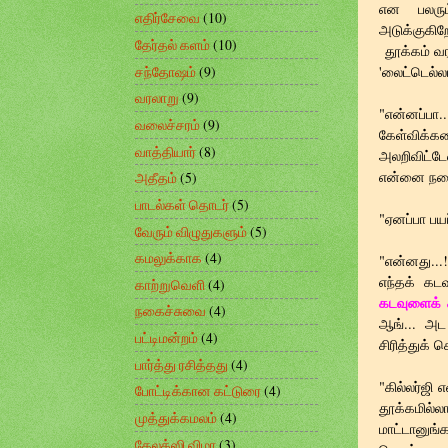
என பலரும
எதிர்சேவை
(10)
அடுக்குகிற
தேர்தல் களம்
(10)
தூக்கம் வர
சந்தோஷம்
(9)
'லைட்டெல்ல
வரலாறு
(9)
"என்னப்பா
வலைச்சரம்
(9)
கேள்விக
வாத்தியார்
(8)
அலறிவிட்டேன
என்னை நனைக
அதீதம்
(5)
பாடல்கள் தொடர்
(5)
"ஏனப்பா பயப
வேரும் விழுதுகளும்
(5)
கமலுக்காக
(4)
"என்னது...!
எந்தக் கட
காற்றுவெளி
(4)
கடவுளைக்
நகைச்சுவை
(4)
ஆங்... அட
பட்டிமன்றம்
(4)
சிரித்துக் 
பார்த்து ரசித்தது
(4)
"கில்லர்ஜி 
போட்டிக்கான கட்டுரை
(4)
தூக்கமில்
முத்துக்கமலம்
(4)
மாட்டானுங
கேலக்ஸி விழா
(3)