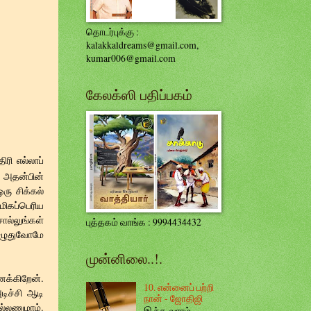
தொடர்புக்கு :
kalakkaldreams@gmail.com,
kumar006@gmail.com
கேலக்ஸி பதிப்பகம்
ி எல்லாப்
. அதன்பின்
ரு சிக்கல்
மிகப்பெரிய
ல்லுங்கள்
புத்தகம் வாங்க : 9994434432
 எழுதுவோமே
முன்னிலை..!.
ைக்கிறேன்.
10. என்னைப் பற்றி
அடிச்சி ஆடி
நான் - ஜோதிஜி
்லணுமாம்.
இ ந்த வாரம்