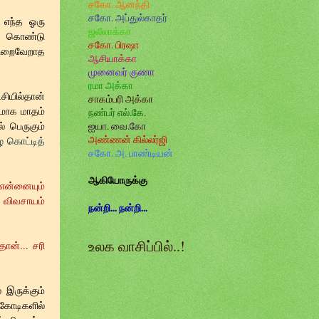
சகோ. ஆனந்தி
சகோ. அப்துல்காதர்
 எந்த ஓரு
ஜலீலாக்கா
ல் கொண்டு
சகோ. பிரஷா
ு நிறைவேறாத
ஆசியாக்கா
முனைவர் குணா
ரமா அக்கா
ியில்தான்
சாகம்பரி அக்கா
மாக மாதம்
நண்பர் எல்.கே.
் பெருகும்
ஐயா. வை.கோ
அண்ணன் கில்லர்ஜி
ை கொட்டித்
சகோ. அ. பாண்டியன்
ஆகியோருக்கு
என்னையும்
 விவசாயம்
நன்றி... நன்றி...
உலக வாசிப்பில்..!
ன்... சரி
 இருக்கும்
 கோடிகளில்