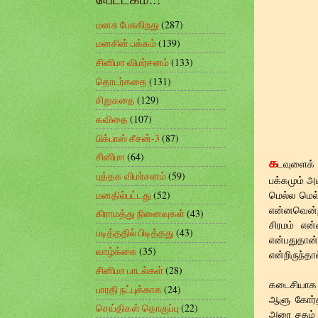
மனசு பேசுகிறது
(287)
மனசின் பக்கம்
(139)
சினிமா விமர்சனம்
(133)
தொடர்கதை
(131)
சிறுகதை
(129)
கவிதை
(107)
பிக்பாஸ் சீசன்-3
(87)
சினிமா
(64)
க
டவுளைக்
புத்தக விமர்சனம்
(59)
பக்கமும் அ
மனதில்பட்டது
(52)
மெல்ல மெல்
என்னவென்றா
கிராமத்து நினைவுகள்
(43)
சிரமம் என
படித்ததில் பிடித்தது
(43)
என்பதுதான
வாழ்க்கை
(35)
என்றிருந்த
சினிமா பாடல்கள்
(28)
கடைசியாக
பாரதி நட்புக்காக
(24)
ஆளு கோர்த்த
செய்திகள் தொகுப்பு
(22)
அரை சதம் 