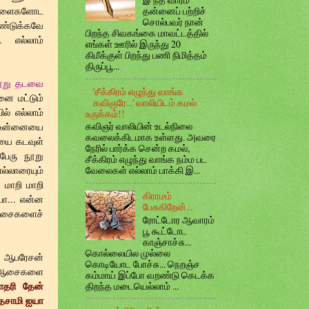
ிள்ளைகளோட
தன்னைப் பற்றிச்
சொல்பவர் நான்
ண்டுக்கவே
பிறந்த சிவகங்கை மாவட்டத்தில்
். எல்லாம்
எங்கள் ஊரில் இருந்து 20
கிமீக்குள் பிறந்து பணி நிமித்தம்
திருப்பூ...
நூறு தடவை
'சீக்கிரம் எழுந்து வாங்க
்னை மட்டும்
கவிஞரே...' வாலியிடம் கமல்
ல் எல்லாம்
உருக்கம்!!
கவிஞர் வாலியின் உடல்நிலை
ா உன்னையை
கவலைக்கிடமாக உள்ளது. அவரை
ையை கடவுள்
நேரில் பார்க்க சென்ற கமல்,
 பேரு நூறு
சீக்கிரம் எழுந்து வாங்க நம்ம பட
ல்லாரையும்
வேலைகள் எல்லாம் பாக்கி இ...
 மாறி மாறி
கிராமம்
்பா... என்ன
பேசுகிறேன்...
ட ஆசைகளைச்
ரோட்டோர ஆவாரம்
பூ கூட்டோட
காஞ்சாச்சு...
கொல்லையில முல்லை
 ஆபரேசன்
கொடியோட போச்சு... நெறஞ்ச
ு ஆசைகளை
கம்மாய் இப்போ வறண்டு கெடக்க
ோதரி தேன்
திறந்த மடையெல்லாம் ...
்தசாமி ஐயா