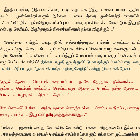
'இந்தியாவுக்கு நிதியமைச்சரை பலமுறை கொடுத்த எங்கள் மாவட்டத்தில்
ையும்... முன்னேற்றங்களும் இல்லை... மாவட்டத்தை முன்னேற்றப்பாதையி
ளின் 'பசி' நீக்க, நல்லதொரு எம்.பியும் எம்.எல்.ஏவும் கிடைக்க வேண்டும். இத
்பது தெரியும். இருந்தாலும் நிறைவேறினால் நல்லா இருக்கும்...'
:
'சென்னை எங்கும் மழை நீரில் தத்தளித்தாலும் எங்கள் மாவட்டம் வறட்ச
்டிருக்கிறது. அதைப் போக்கும் விதமாக, விவசாயிகளை வாழ வைக்கும் வித
ொழிய வேண்டாம்... விவசாயம் பொய்த்துப் போகாமல் வருடா வருடம் விளைச்சல
ழை பெய்ய வேண்டும்'
(இதை எழுதி முடித்துவிட்டு ஊருக்குப் பேசும்போது மழ
் கேள்வி - அப்பா ஒரு ஆசை கொஞ்சம் நிறைவேறிடுச்சுன்னு நினைக்கிறேன்)
"முதல் ஆசை... ரொம்பக் கஷ்டம்ய்யா... நானே தேர்தல்ல நின்னாக்கூட 
ானுங்க... ரொம்பக் கஷ்டம்... ரெண்டாவது ஆசை.... ரொம்ப நல்ல ஆசை...
 போகக்கூடாதுதான்... ஆசம்... ஆசம்..."
னே சொல்லிட்டேனே... அந்த ஆசை கொஞ்சமல்ல... ரொம்ப அதிகப்படியானதுதா
என் தமிழகத்துக்கானது...
ைக்கு வாங்க... இது
"
'மக்கள் முதல்வர் என்று சொல்லிக் கொண்டு மக்கள் சிந்தனையே இல்லாமல்
... கேலித்தனமான அரசியல் செய்யும் எதிர்க்கட்சிகளும் எங்களை முட்டாளாக்கி