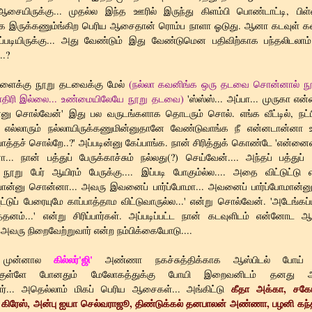
சையிருக்கு... முதல்ல இந்த ஊரில் இருந்து கிளம்பி பொண்டாட்டி, ப
 இருக்கணும்ங்கிற பெரிய ஆசைதான் ரொம்ப நாளா ஓடுது. ஆனா கடவுள் க
்படியிருக்கு... அது வேண்டும் இது வேண்டுமென பதிவிற்காக பந்தலிடலாம
..?
ாளைக்கு நூறு தடவைக்கு மேல்
(நல்லா கவனிங்க ஒரு தடவை சொன்னால் 
ிரி இல்லை... உண்மையிலேயே நூறு தடவை)
'ஸ்ஸ்ஸ்... அப்பா... முருகா என
ன்னு சொல்வேன்' இது பல வருடங்களாக தொடரும் சொல். எங்க வீட்டில், நட்பி
ட்ட எல்லாரும் நல்லாயிருக்கணுமின்னுதானே வேண்டுவாங்க நீ என்னடான்ன
ப்பாத்தச் சொல்றே..?' அப்படின்னு கேப்பாங்க. நான் சிரித்துக் கொண்டே 'என்ன
னா... நான் பத்துப் பேருக்காச்சும் நல்லது(?) செய்வேன்.... அந்தப் பத்துப்
.. நூறு பேர் ஆயிரம் பேருக்கு.... இப்படி போகும்ல்ல.... அதை விட்டுட்டு எ
ப்பான்னு சொன்னா... அவரு இவனைப் பார்ப்போமா... அவனைப் பார்ப்போமான்னு
ுட்டுப் பேரையுமே காப்பாத்தாம விட்டுவாருல்ல...' என்று சொல்வேன். 'அடேங்கப
த்தனம்...' என்று சிரிப்பார்கள். அப்படிப்பட்ட நான் கடவுளிடம் என்னோ
அவரு நிறைவேற்றுவார் என்ற நம்பிக்கையோடு....
கில்லர்'ஜி'
் முன்னால
அண்ணா நகச்சுத்திக்காக ஆஸ்பிடல் போய்
ருக்குள்ளே போனதும் மேலோகத்துக்கு போயி இறைவனிடம் தனத
கீதா அக்கா, சக
றார்... அதெல்லாம் மிகப் பெரிய ஆசைகள்... அங்கிட்டு
் கிரேஸ், அன்பு ஐயா செல்வராஜூ, திண்டுக்கல் தனபாலன் அண்ணா, பழனி கந