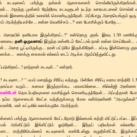
் கடவுளைப் பார்த்து தங்கள் ஆசைகளைச் சொல்லியிருக்கிறார்கள்.
ேன்... அதற்கு முன்னர் நேற்றிரவு கடவுளுடன் நடந்த உரையாடலைச் சொல்லி வ
ாமல் இணையத்தில் உலாவிக் கொண்டிருந்தேன். அப்போது அறையெங்கும் ஒரு ப
ாம் அமர்த்தியாச்சே... என்ன வெளிச்சம்...?' என யோசிக்கும் போதே....
... அறையில் தனியாக இருக்கிறாய்..?" என்றொரு குரல். இரவு 1.30 மணிக்
தனி ஒருவனாய்
்கணையை
இருந்த என்னிடம் கேட்டால் நான் என்ன செய்வேன்... 
்... அறை பூட்டியிருக்கு... நான் மட்டுமே இருக்கிறேன்... எப்படி இன்னொரு கு
்க... எனக்கு கைகால் எல்லாம் டைப் அடிக்க ஆரம்பித்துவிட்டது.
்படுகிறாய்..? நாந்தான் கடவுள்..." என்றார்.
? கடவுளா...? " பயம் மறைந்து சிரிப்பு வந்தது. பின்னே சிரிப்பு வராம ராத்திரி 1
வுளய்யா வரும்... கனவா இருந்தாக்கூட பரவாயில்லை... கில்லர்ஜி அண்ண
 கண்டேன்
தொடர்பதிவுகளை வாசித்துக் கொண்டிருந்தேன்... அப்பத்தான் யோச
 நம்ம ஆசையைக் கேட்க வந்திருக்காரு போல என்றெண்ணி "அமருங்கள்"
கொண்டே என் கட்டிலில் எனக்கருகே அமர்ந்தார்.
என்னைப் பார்த்து ஆசைகளைக் கேட்டதோடு இல்லாமல் சுத்தி விட்டுட்டாப்ல... இப
லாமல் அங்கிட்டும் இங்கிட்டும் ஓடுறேன்... இந்தப் பதிவர்கள் எல்லாம
்களா... ராத்திரியெல்லாம் கடவுளைக் கண்டேன்னு எழுதிக்கிட்டே இருக்கா