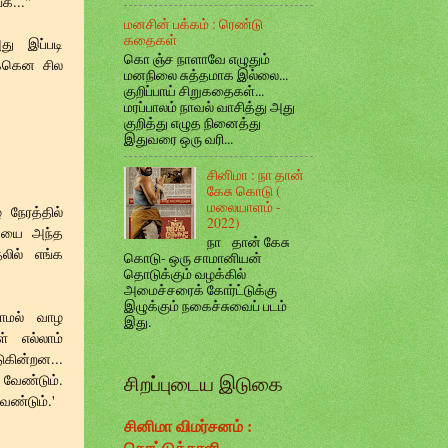
க..."
மனசின் பக்கம் : ரெண்டு
கதைகள்
து இப்படி
கொ ஞ்ச நாளாவே எழுதும்
க்கென சில
மனநிலை சுத்தமாக இல்லை...
குறிப்பாய் சிறுகதைகள்...
மரப்பாலம் நாவல் வாசித்து அது
குறித்து எழுத நினைத்து
இதுவரை ஒரு வரி...
சினிமா : நா தான்
கேசு கொடு (
மலையாளம் -
 நேரத்தில்
2022)
்டியை அந்த
நா தான் கேசு
லில் எங்க
கொடு- ஒரு சாமானியன்
தொடுக்கும் வழக்கில்
அமைச்சரைக் கோர்ட்டுக்கு
இழுக்கும் நகைச்சுவைப் படம்
ாமல் வாழ
இது.
் எல்லாம்
கின்றன...
சிறப்புடைய இடுகை
வேண்டும்.
ேண்டும்.'
சினிமா விமர்சனம் :
கொட்டுக்காளி