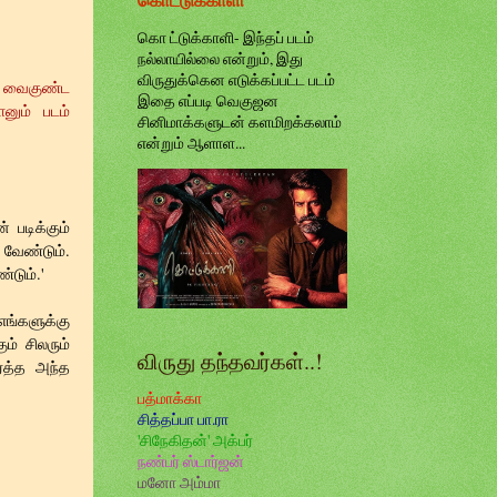
கொ ட்டுக்காளி- இந்தப் படம்
நல்லாயில்லை என்றும், இது
விருதுக்கென எடுக்கப்பட்ட படம்
. வைகுண்ட
இதை எப்படி வெகுஜன
ானும் படம்
சினிமாக்களுடன் களமிறக்கலாம்
என்றும் ஆளாள...
் படிக்கும்
 வேண்டும்.
்டும்.'
எங்களுக்கு
ம் சிலரும்
விருது தந்தவர்கள்..!
ர்த்த அந்த
பத்மாக்கா
சித்தப்பா பா.ரா
'சிநேகிதன்' அக்பர்
நண்பர் ஸ்டார்ஜன்
மனோ அம்மா